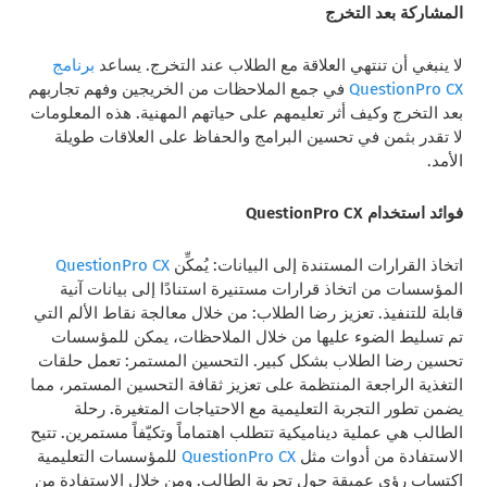
المشاركة بعد التخرج
لا ينبغي أن تنتهي العلاقة مع الطلاب عند التخرج. يساعد
برنامج
QuestionPro CX
في جمع الملاحظات من الخريجين وفهم تجاربهم
بعد التخرج وكيف أثر تعليمهم على حياتهم المهنية. هذه المعلومات
لا تقدر بثمن في تحسين البرامج والحفاظ على العلاقات طويلة
الأمد.
فوائد استخدام QuestionPro CX
اتخاذ القرارات المستندة إلى البيانات: يُمكِّن
QuestionPro CX
المؤسسات من اتخاذ قرارات مستنيرة استنادًا إلى بيانات آنية
قابلة للتنفيذ. تعزيز رضا الطلاب: من خلال معالجة نقاط الألم التي
تم تسليط الضوء عليها من خلال الملاحظات، يمكن للمؤسسات
تحسين رضا الطلاب بشكل كبير. التحسين المستمر: تعمل حلقات
التغذية الراجعة المنتظمة على تعزيز ثقافة التحسين المستمر، مما
يضمن تطور التجربة التعليمية مع الاحتياجات المتغيرة. رحلة
الطالب هي عملية ديناميكية تتطلب اهتماماً وتكيّفاً مستمرين. تتيح
الاستفادة من أدوات مثل
QuestionPro CX
للمؤسسات التعليمية
اكتساب رؤى عميقة حول تجربة الطالب. ومن خلال الاستفادة من