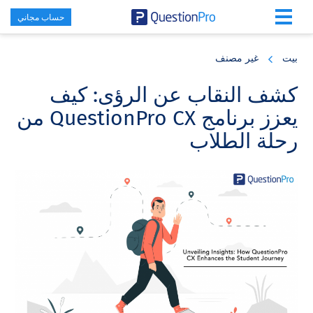
حساب مجاني
Skip
Skip
Skip
to
to
to
بيت
غير مصنف
primary
footer
main
content
sidebar
كشف النقاب عن الرؤى: كيف
يعزز برنامج QuestionPro CX من
رحلة الطلاب