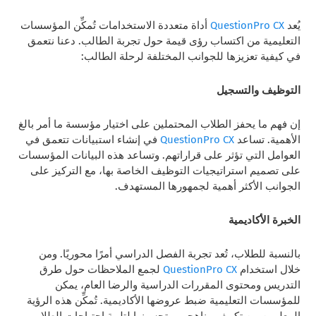
يُعد
QuestionPro CX
أداة متعددة الاستخدامات تُمكِّن المؤسسات
التعليمية من اكتساب رؤى قيمة حول تجربة الطالب. دعنا نتعمق
في كيفية تعزيزها للجوانب المختلفة لرحلة الطالب:
التوظيف والتسجيل
إن فهم ما يحفز الطلاب المحتملين على اختيار مؤسسة ما أمر بالغ
الأهمية. تساعد
QuestionPro CX
في إنشاء استبيانات تتعمق في
العوامل التي تؤثر على قراراتهم. وتساعد هذه البيانات المؤسسات
على تصميم استراتيجيات التوظيف الخاصة بها، مع التركيز على
الجوانب الأكثر أهمية لجمهورها المستهدف.
الخبرة الأكاديمية
بالنسبة للطلاب، تُعد تجربة الفصل الدراسي أمرًا محوريًا. ومن
خلال استخدام
QuestionPro CX
لجمع الملاحظات حول طرق
التدريس ومحتوى المقررات الدراسية والرضا العام، يمكن
للمؤسسات التعليمية ضبط عروضها الأكاديمية. تُمكِّن هذه الرؤية
المعلمين من تكييف مناهجهم وتحسينها لتلبية احتياجات الطلاب