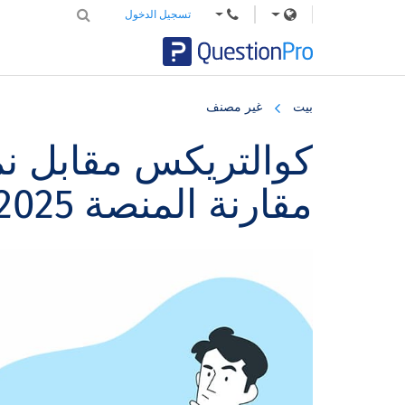
تسجيل الدخول
Skip
Skip
Skip
to
to
to
بيت
غير مصنف
primary
footer
main
content
sidebar
كوالتريكس مقابل ن
مقارنة المنصة 2025