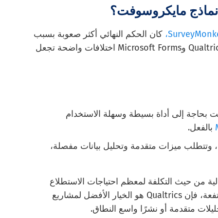
 نماذج مايكروسوفت؟
كان الحكم النهائي أكثر صعوبة بسبب
تشابه ميزاتهما. ومع ذلك، في هذه الحالة، لدى Qualtrics وMicrosoft Forms اختلافات واضحة تجعل
ت بحاجة إلى أداة بسيطة وسهلة الاستخدام
بالفعل.
ًا، وتتطلب ميزات متقدمة وتحليل بيانات مفصلة،
Micro كافية وأكثر فعالية من حيث التكلفة لمعظم احتياجات الاستطلاع
الأساسية. ومع ذلك، على الرغم من التكلفة المرتفعة، فإن Qualtrics هو الخيار الأفضل لمشاريع
يلات متقدمة أو نشرًا واسع النطاق.