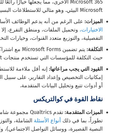
Microsoft 365 الأخرى، مما يجعلها خيارً
Microsoft البيئي. وهو مثالي للاستطلاعات البسيطة
الميزات:
على الرغم من أنه يدعم الوظائف الأسا
الاختيارات،
وتحميل الملفات، ومنطق التفرع، إلا أن
التفصيلية، والتوزيع متعدد القنوات، وخيارات الت
التكلفة:
حيث التكلفة للمؤسسات التي تستخدم منتجات Microsoft بالفعل.
القيود التي يجب مراعاتها:
إنه أقل ملاءمة للاستط
إمكانيات التخصيص وإعداد التقارير. على سبيل الم
أو أدوات تتبع وتحليل البيانات المتقدمة.
نقاط القوة في كوالتريكس
الميزات المتقدمة:
تقدم Qualtrics مج
تطوراً، بما في ذلك
أنواع الأسئلة
الشاملة، والتوزي
النصية القصيرة، ووسائل التواصل الاجتماعي)، والت