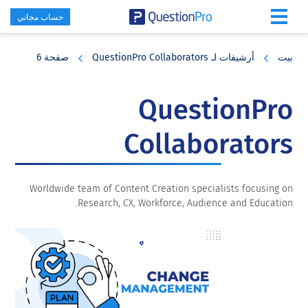
حساب مجاني
Skip
Skip
Skip
to
to
to
بيت
أرشيفات لـ QuestionPro Collaborators
صفحة 6
primary
footer
main
content
sidebar
QuestionPro
Collaborators
Worldwide team of Content Creation specialists focusing on
Research, CX, Workforce, Audience and Education.