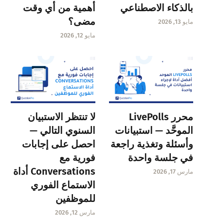
بالذكاء الاصطناعي
أهمية من أي وقت
مضى؟
مايو 13, 2026
مايو 12, 2026
محرر LivePolls
لا تنتظر الاستبيان
الموحَّد — استبيانات
السنوي التالي —
وأسئلة وتغذية راجعة
احصل على إجابات
في جلسة واحدة
فورية مع
Conversations أداة
مارس 17, 2026
الاستماع الفوري
للموظفين
مارس 12, 2026