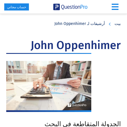
حساب مجاني
Skip
Skip
Skip
to
to
to
بيت
أرشيفات لـ John Oppenhimer
primary
footer
main
content
sidebar
John Oppenhimer
الجدولة المتقاطعة في البحث