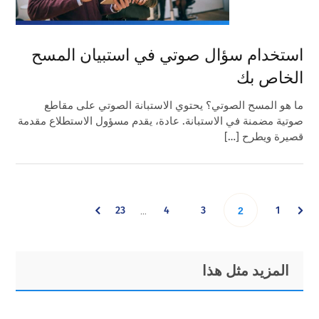
استخدام سؤال صوتي في استبيان المسح
الخاص بك
ما هو المسح الصوتي؟ يحتوي الاستبانة الصوتي على مقاطع
صوتية مضمنة في الاستبانة. عادة، يقدم مسؤول الاستطلاع مقدمة
قصيرة ويطرح […]
Interim
Go
Go
Go
Go
23
4
3
Go
1
…
2
pages
omitted
to
to
to
to
to
Primary
Footer
المزيد مثل هذا
page
page
page
page
page
Sidebar