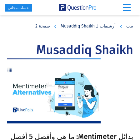
حساب مجاني
Skip
Skip
Skip
to
to
to
بيت
أرشيفات لـ Musaddiq Shaikh
صفحة 2
primary
footer
main
content
sidebar
Musaddiq Shaikh
بدائل Mentimeter: ما هي وأفضل 5 أفضل