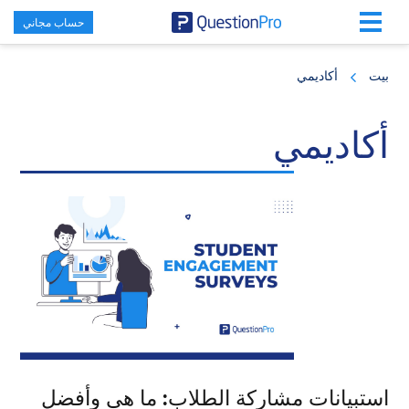
حساب مجاني
Skip
Skip
Skip
to
to
to
بيت
أكاديمي
primary
footer
main
content
sidebar
أكاديمي
استبيانات مشاركة الطلاب: ما هي وأفضل