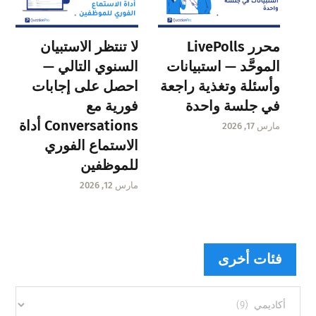
محرر LivePolls
لا تنتظر الاستبيان
الموحَّد — استبيانات
السنوي التالي —
وأسئلة وتغذية راجعة
احصل على إجابات
في جلسة واحدة
فورية مع
Conversations أداة
مارس 17, 2026
الاستماع الفوري
للموظفين
مارس 12, 2026
فئات أخرى
فئات
أخرى