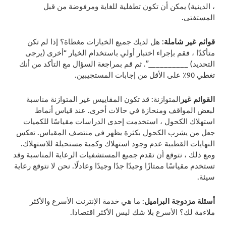
، الدينية) يمكن أن تكون تطفلية للغاية ومرفوضة من قبل
المستفتى.
قوائم غير شاملة
: هل لديك جميع الخيارات مغطاة؟ إذا لم تكن
متأكدًا ، فقم بإجراء اختبار أولي باستخدام الخيار “أخرى (يرجى
التحديد) __________”. ثم قم بمراجعة السؤال مع التأكد من أنك
تغطي 90٪ على الأقل من إجابات المستجيبين.
القوائم غير
المتوازنة: قد تكون المقاييس غير المتوازنة مناسبة
لبعض المواقف ومنحازة في حالات أخرى. عند قياس أنماط
استهلاك الكحول ، استخدمت إحدى الدراسات مقياسًا للكميات
جعل من يشرب الكحول بكثرة يظهر في منتصف المقياس. تعكس
النهايات القطبية عدم وجود استهلاك وكمية مستحيلة للاستهلاك.
ومع ذلك ، نتوقع أن تقدم جميع المستشفيات الرعاية المناسبة وقد
تستخدم مقياسًا ممتازًا وجيدًا جدًا وجيدًا وعادلًا. نحن لا نتوقع رعاية
سيئة.
أسئلة مزدوجة البراميل
: ما هي خدمة الإنترنت الأسرع والأكثر
ملاءمة لك؟ الأسرع بلا شك ليس الأكثر اقتصادا.