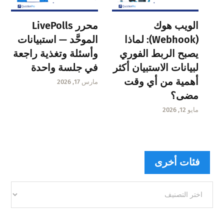
الويب هوك
محرر LivePolls
(Webhook): لماذا
الموحَّد — استبيانات
يصبح الربط الفوري
وأسئلة وتغذية راجعة
لبيانات الاستبيان أكثر
في جلسة واحدة
أهمية من أي وقت
مارس 17, 2026
مضى؟
مايو 12, 2026
فئات أخرى
فئات
أخرى