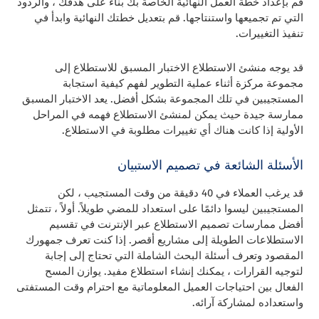
قم بإعداد خطة العمل النهائية الخاصة بك بناءً على هدفك ، والردود
التي تم تجميعها واستنتاجها. قم بتعديل خطتك النهائية وابدأ في
تنفيذ التغييرات.
قد يوجه منشئ الاستطلاع الاختبار المسبق للاستطلاع إلى
مجموعة مركزة أثناء عملية التطوير لفهم كيفية استجابة
المستجيبين في تلك المجموعة بشكل أفضل. يعد الاختبار المسبق
ممارسة جيدة حيث يمكن لمنشئ الاستطلاع فهمه في المراحل
الأولية إذا كانت هناك أي تغييرات مطلوبة في الاستطلاع.
الأسئلة الشائعة في تصميم الاستبيان
قد يرغب العملاء في 40 دقيقة من وقت المستجيب ، لكن
المستجيبين ليسوا دائمًا على استعداد للمضي طويلاً. أولاً ، تتمثل
أفضل ممارسات تصميم الاستطلاع عبر الإنترنت في تقسيم
الاستطلاعات الطويلة إلى مشاريع أقصر. إذا كنت تعرف جمهورك
المقصود وتعرف أسئلة البحث الشاملة التي تحتاج إلى إجابة
لتوجيه القرارات ، يمكنك إنشاء استطلاع مفيد. يوازن المسح
الفعال بين احتياجات العميل المعلوماتية مع احترام وقت المستفتى
واستعداده لمشاركة آرائه.