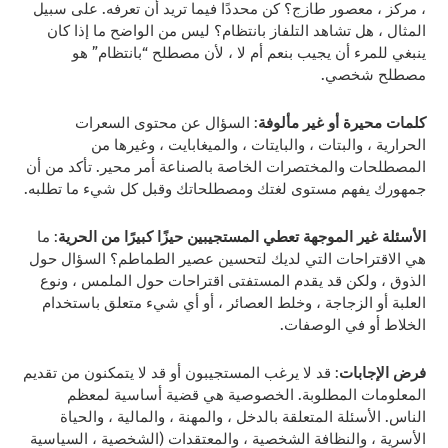
، مركز ، معصور طازج؟ كن محددًا فيما تريد أن تعرفه. على سبيل
المثال ، هل تشاهد التلفاز بانتظام؟ ليس من الواضح ما إذا كان
ينبغي للمرء أن يجيب بنعم أم لا ، لأن مصطلح “بانتظام” هو
مصطلح شخصي.
كلمات محيرة أو غير مألوفة
: السؤال عن محتوى السعرات
الحرارية ، والبتات ، والبايتات ، والميغابايت ، وغيرها من
المصطلحات والمختصرات الخاصة بالصناعة أمر محير. تأكد من أن
جمهورك يفهم مستوى لغتك ومصطلحاتك وقبل كل شيء ما تطلبه.
الأسئلة غير الموجهة تعطي المستجيبين حيزًا كبيرًا من الحرية
: ما
هي الاقتراحات التي لديك لتحسين عصير الطماطم؟ السؤال حول
الذوق ، ولكن قد يقدم المستفتى اقتراحات حول الملمس ، ونوع
العلبة أو الزجاجة ، وخلط العصائر ، أو أي شيء متعلق باستخدام
الخلاط أو في الوصفات.
فرض الإجابات
: قد لا يرغب المستجيبون أو قد لا يتمكنون من تقديم
المعلومات المطلوبة. الخصوصية هي قضية أساسية لمعظم
الناس. الأسئلة المتعلقة بالدخل ، والمهنة ، والمالية ، والحياة
الأسرية ، والنظافة الشخصية ، والمعتقدات (الشخصية ، السياسية