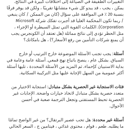
التغييرات الطفيفة في الصياغة إلى اختلافات كبيرة في النتائج.
يمكن ، يجب ، قد يبدو كل شيء متشابهًا تقريبًا ، ولكن قد يوفر فرقًا
بنسبة 20 ٪ في الموافقة على سؤال (كان من الممكن / كان ينبغي
/ ربما تكون المحكمة العليا قد أجبرت تفكك شركة Microsoft
Corporation). الكلمات القوية التي تمثل السيطرة أو الإجراء ،
مثل الحظر تؤدي إلى نتائج مماثلة (هل تعتقد أن الكونجرس يجب
أن يمنع شركات التأمين من رفع الأسعار؟) ، هل بامكانك؟
أسئلة
: يجب تجنب الأسئلة الموضوعة خارج الترتيب أو خارج
السياق. بشكل عام ، ينصح باتباع نهج قمعي. أسئلة عامة وعامة في
بداية الاستبيان كإحماء. ثم المزيد من الأسئلة المحددة ، تليها أسئلة
أكثر عمومية من السهل الإجابة عليها مثل التركيبة السكانية.
فئات الاستجابة غير الحصرية بشكل متبادل
: استجابة الاختيار من
متعدد حصرية بشكل متبادل لاتخاذ خيارات واضحة. الإجابات غير
الحصرية تحبط المستفتى وتجعل الترجمة صعبة في أحسن
الأحوال.
أسئلة غير محددة
: هل تحب عصير البرتقال؟ من غير الواضح تمامًا
ما يطلبه. طعم ، قوام ، محتوى غذائي ، فيتامين ج ، السعر الحالي