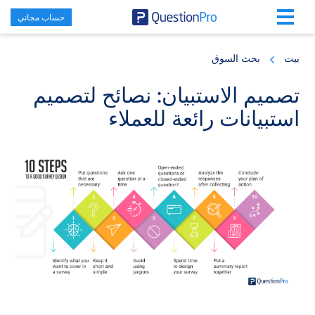
حساب مجاني
Skip
Skip
Skip
to
to
to
بيت
بحث السوق
primary
footer
main
content
sidebar
تصميم الاستبيان: نصائح لتصميم
استبيانات رائعة للعملاء