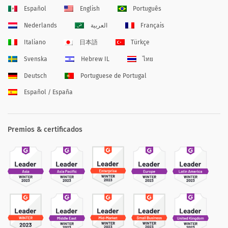
Español
English
Português
Nederlands
العربية
Français
Italiano
日本語
Türkçe
Svenska
Hebrew IL
ไทย
Deutsch
Portuguese de Portugal
Español / España
Premios & certificados