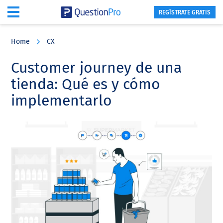
REGÍSTRATE GRATIS
Skip
Skip
Skip
to
to
to
Home
CX
main
primary
footer
content
sidebar
Customer journey de una
tienda: Qué es y cómo
implementarlo