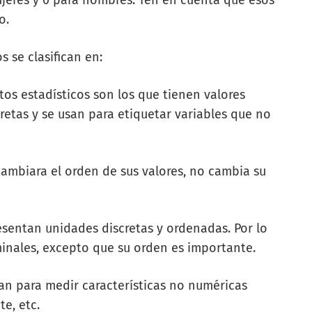
ujeres y 0 para hombres. Ten en cuenta que esos
o.
s se clasifican en:
tos estadísticos son los que tienen valores
etas y se usan para etiquetar variables que no
ambiara el orden de sus valores, no cambia su
esentan unidades discretas y ordenadas. Por lo
minales, excepto que su orden es importante.
san para medir características no numéricas
te, etc.