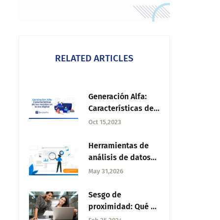
RELATED ARTICLES
Generación Alfa:
Características de
los nacidos en la
Oct 15,2023
era digital
Herramientas de
análisis de datos
para una
May 31,2026
investigación de
mercado
Sesgo de
proximidad: Qué es
y cómo evitarlo