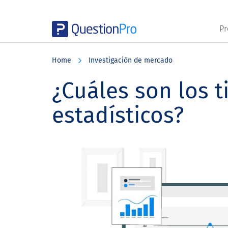
Pr
Skip
Skip
Skip
to
to
to
Home
Investigación de mercado
main
primary
footer
content
sidebar
¿Cuáles son los t
estadísticos?