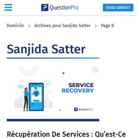
ESSAI GRATUIT
Skip
Skip
Skip
to
to
to
Domicile
Archives pour Sanjida Satter
Page 8
main
primary
footer
content
sidebar
Sanjida Satter
Récupération De Services : Qu’est-Ce