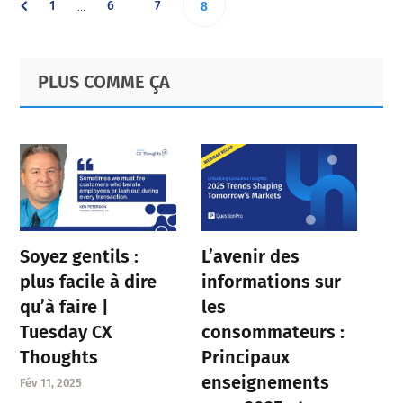
Go
Go
Go
1
6
7
Go
…
8
pages
omitted
to
to
to
to
Primary
Footer
PLUS COMME ÇA
page
page
page
Sidebar
page
Soyez gentils :
L’avenir des
plus facile à dire
informations sur
qu’à faire |
les
Tuesday CX
consommateurs :
Thoughts
Principaux
enseignements
Fév 11, 2025