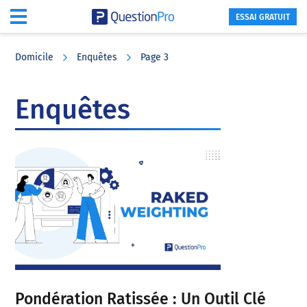
ESSAI GRATUIT
Skip
Skip
Skip
to
to
to
Domicile
Enquêtes
Page 3
main
primary
footer
content
sidebar
Enquêtes
Pondération Ratissée : Un Outil Clé