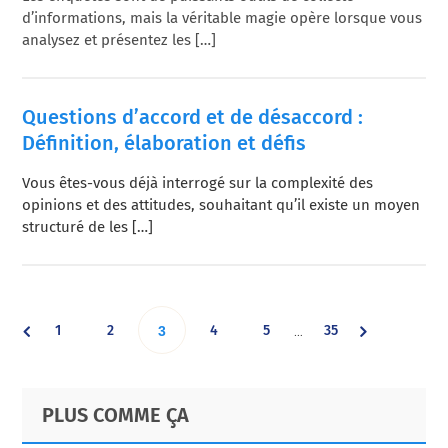
d’informations, mais la véritable magie opère lorsque vous
analysez et présentez les […]
Questions d’accord et de désaccord :
Définition, élaboration et défis
Vous êtes-vous déjà interrogé sur la complexité des
opinions et des attitudes, souhaitant qu’il existe un moyen
structuré de les […]
Interim
Go
Go
Go
Go
Go
1
2
Go
4
5
35
…
3
pages
omitted
to
to
to
to
to
to
Primary
Footer
PLUS COMME ÇA
page
page
page
page
page
Sidebar
page