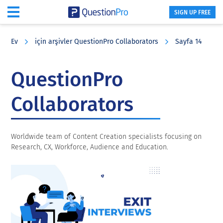
SIGN UP FREE
Skip
Skip
Skip
to
to
to
Ev
için arşivler QuestionPro Collaborators
Sayfa 14
main
primary
footer
content
sidebar
QuestionPro
Collaborators
Worldwide team of Content Creation specialists focusing on
Research, CX, Workforce, Audience and Education.