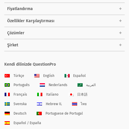
Fiyatlandırma
Özellikler Karşılaştırması
Çözümler
Şirket
Kendi dilinizde QuestionPro
Türkçe
English
Español
Português
Nederlands
العربية
Français
Italiano
日本語
Svenska
Hebrew IL
ไทย
Deutsch
Portuguese de Portugal
Español / España