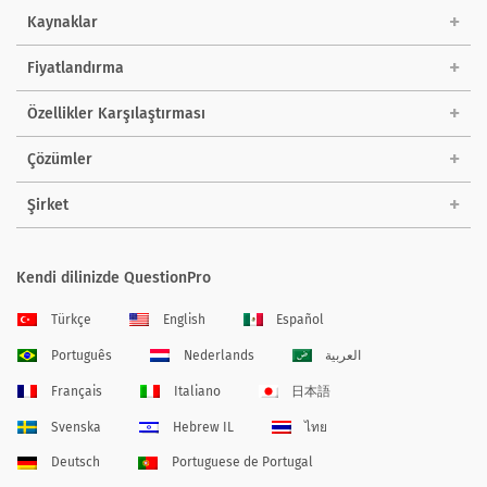
Kaynaklar
Fiyatlandırma
Özellikler Karşılaştırması
Çözümler
Şirket
Kendi dilinizde QuestionPro
Türkçe
English
Español
Português
Nederlands
العربية
Français
Italiano
日本語
Svenska
Hebrew IL
ไทย
Deutsch
Portuguese de Portugal