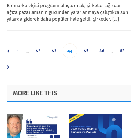
Bir marka elçisi programı oluşturmak, şirketler ağızdan
ağıza pazarlamanın gücünden yararlanmaya çalıştıkça son
yıllarda giderek daha popüler hale geldi. Şirketler, […]
Interim
Interim
Go
Go
Go
Go
Go
Go
1
42
43
Go
45
46
63
…
…
44
pages
pages
omitted
omitted
to
to
to
to
to
to
to
page
page
page
page
page
page
page
Primary
Footer
MORE LIKE THIS
Sidebar