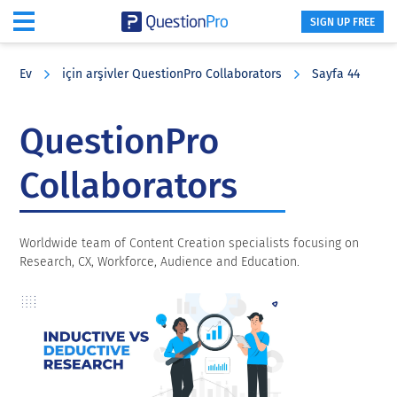
SIGN UP FREE
Skip
Skip
Skip
to
to
to
Ev
için arşivler QuestionPro Collaborators
Sayfa 44
main
primary
footer
content
sidebar
QuestionPro
Collaborators
Worldwide team of Content Creation specialists focusing on
Research, CX, Workforce, Audience and Education.