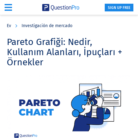
SIGN UP FREE
Skip
Skip
Skip
to
to
to
Ev
Investigación de mercado
main
primary
footer
content
sidebar
Pareto Grafiği: Nedir,
Kullanım Alanları, İpuçları +
Örnekler