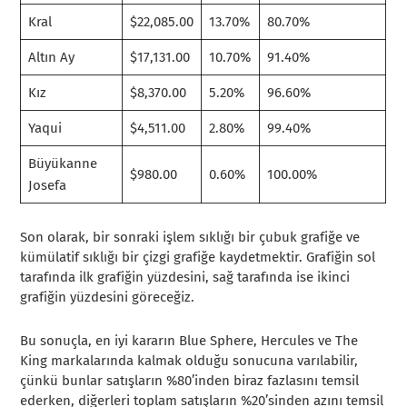
Kral
$22,085.00
13.70%
80.70%
Altın Ay
$17,131.00
10.70%
91.40%
Kız
$8,370.00
5.20%
96.60%
Yaqui
$4,511.00
2.80%
99.40%
Büyükanne
$980.00
0.60%
100.00%
Josefa
Son olarak, bir sonraki işlem sıklığı bir çubuk grafiğe ve
kümülatif sıklığı bir çizgi grafiğe kaydetmektir. Grafiğin sol
tarafında ilk grafiğin yüzdesini, sağ tarafında ise ikinci
grafiğin yüzdesini göreceğiz.
Bu sonuçla, en iyi kararın Blue Sphere, Hercules ve The
King markalarında kalmak olduğu sonucuna varılabilir,
çünkü bunlar satışların %80’inden biraz fazlasını temsil
ederken, diğerleri toplam satışların %20’sinden azını temsil