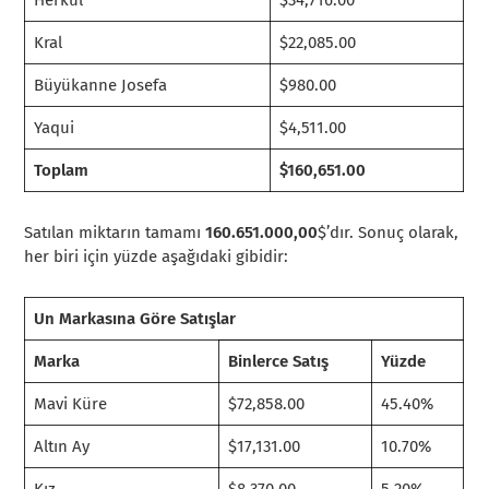
Kral
$22,085.00
Büyükanne Josefa
$980.00
Yaqui
$4,511.00
Toplam
$160,651.00
Satılan miktarın tamamı
160.651.000,00
$’dır. Sonuç olarak,
her biri için yüzde aşağıdaki gibidir:
Un Markasına Göre Satışlar
Marka
Binlerce Satış
Yüzde
Mavi Küre
$72,858.00
45.40%
Altın Ay
$17,131.00
10.70%
Kız
$8,370.00
5.20%