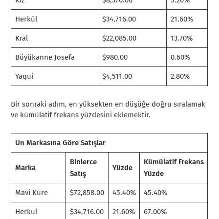
Herkül
$34,716.00
21.60%
Kral
$22,085.00
13.70%
Büyükanne Josefa
$980.00
0.60%
Yaqui
$4,511.00
2.80%
Bir sonraki adım, en yüksekten en düşüğe doğru sıralamak
ve kümülatif frekans yüzdesini eklemektir.
Un Markasına Göre Satışlar
Binlerce
Kümülatif Frekans
Marka
Yüzde
Satış
Yüzde
Mavi Küre
$72,858.00
45.40%
45.40%
Herkül
$34,716.00
21.60%
67.00%