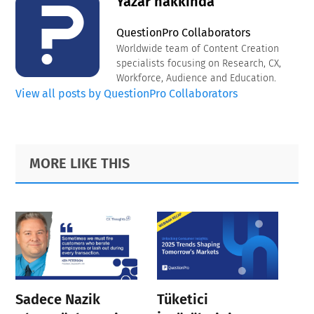
Yazar hakkında
QuestionPro Collaborators
Worldwide team of Content Creation
specialists focusing on Research, CX,
Workforce, Audience and Education.
View all posts by QuestionPro Collaborators
Primary
Footer
MORE LIKE THIS
Sidebar
Sadece Nazik
Tüketici