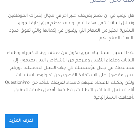
معاً نحن أفضل
هل ترغب في أن تضم بفريقك خبير آخر في مجال إشراك الموظفين
وتحليل البيانات؟ في هذه الأيام، يواجه معظم فِرَق إدارة الموارد
البشرية الكثير من المهام التي يرغبون في إكمالها والتي تفوق حدود
الوقت المتاح لهم.
لهذا السبب، قمنا ببناء فريق مكون من حملة درجة الدكتوراة وعلماء
البيانات وعلماء النفس وغيرهم من الأشخاص الذين يهدفون إلى
مساعدتك في جعل مؤسستك هي جهة العمل المفضلة. دورهم
ليس مقصورًا على الاستفادة القصوى من تكنولوجيا استبيانات
QuestionPro، ولكن يمكنك الاعتماد عليهم كامتداد لفريقك للتأكد من
أنك تستغل البيانات والتحليلات وتطبقها بأفضل طريقة لتحقيق
أهدافك الاستراتيجية.
اعرف المزيد