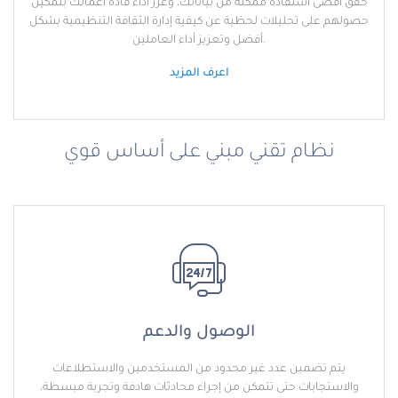
حقق أقصى استفادة ممكنة من بياناتك، وعزز أداء قادة أعمالك بتمكين
حصولهم على تحليلات لحظية عن كيفية إدارة الثقافة التنظيمية بشكل
أفضل وتعزيز أداء العاملين.
اعرف المزيد
نظام تقني مبني على أساس قوي
الوصول والدعم
يتم تضمين عدد غير محدود من المستخدمين والاستطلاعات
والاستجابات حتى تتمكن من إجراء محادثات هادفة وتجربة مبسطة،