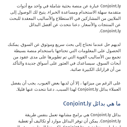
Conjoint.ly عبارة عن منصة بحثية شاملة في واحد مع أدوات
متقدمة سهلة الاستخدام ومساعدة الخبراء. يتيح لك الوصول إلى
الملايين من المشاركين في الاستطلاع والأساليب المعقدة للبحث
عن المنتجات والأسعار. دعنا نتحدث عن أفضل البدائل
Conjoint.ly.
لديهم حل عندما تحتاج إلى بحث سريع وموثوق عن السوق. يمكنك
الحصول على المعلومات التي تحتاجها باستخدام منصة بسيطة
تجمع بين الأساليب القوية التي تم تطويرها على مدى عقود من
أبحاث السوق. سيساعدك في العثور على أسواق جديدة والتأكد
من أن قراراتك الكبيرة صائبة.
على الرغم من ميزاتها ، إلا أن لديها بعض العيوب. يجب أن يفضل
العملاء بدائل Conjoint.ly لهذا السبب. دعنا نتحدث عنها قليلا.
ما هي
بدائل Conjoint.ly
بدائل Conjoint.ly هي برامج مشابهة تعمل بنفس طريقة
Conjoint.ly. يمكن أن توفر البدائل موارد أو تكاليف أو تغطية