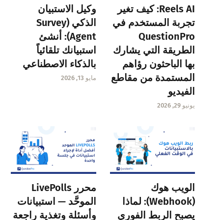
Reels AI: كيف تغير
وكيل الاستبيان
تجربة المستخدم في
الذكي (Survey
QuestionPro
Agent): أنشئ
الطريقة التي يشارك
استبيانك تلقائياً
بها الباحثون رؤاهم
بالذكاء الاصطناعي
المستمدة من مقاطع
مايو 13, 2026
الفيديو
يونيو 29, 2026
الويب هوك
محرر LivePolls
(Webhook): لماذا
الموحَّد — استبيانات
يصبح الربط الفوري
وأسئلة وتغذية راجعة