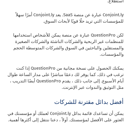
استطلاع.
Conjoint.ly عبارة عن منصة SaaS. يعد Conjoint.ly أمرًا سهلاً
للمؤسسات التي تريد حلًا قويًا لأبحاث السوق.
لكن QuestionPro عبارة عن منصة يمكن للأشخاص استخدامها
للمنظمات غير الربحية والشركات الناشئة والشركات الصغيرة
والمستقلين والباحثين في السوق والشركات المتوسطة الحجم
والمؤسسات.
يمكنك الحصول على نسخة مجانية من QuestionPro إذا كنت
ترغب في ذلك. كما يوفر لك دعمًا مباشرًا على مدار الساعة طوال
أيام الأسبوع. إلى جانب ذلك ، يقدم QuestionPro أيضًا التدريب ،
مثل التوثيق والندوات عبر الإنترنت.
أفضل بدائل مقترنة للشركات
يمكن أن تساعدك قائمة بدائل Conjoint.ly لعملك أو مؤسستك في
العثور على الأفضل لمؤسستك. أولاً ، دعنا ننتقل إلى أكثرها أهمية.