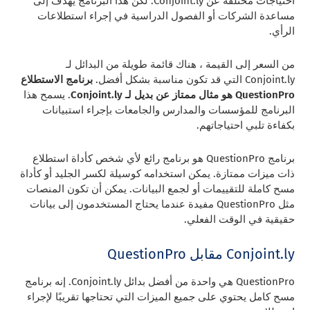
احتياجات مختلفة عن Conjoint.ly. لكن هذا البرنامج يهدف إلى
مساعدة الشركات أو الفصول الدراسية في إجراء استطلاعات
الرأي.
من السعر إلى القيمة ، هناك قائمة طويلة من البدائل لـ
Conjoint.ly التي قد تكون مناسبة بشكل أفضل.
برنامج الاستطلاع
QuestionPro هو مثال ممتاز عن بديل لـ Conjoint.ly
. يسمح هذا
البرنامج للمؤسسات والمدارس والجامعات بإجراء استبيانات
بكفاءة تلبي احتياجاتهم.
برنامج QuestionPro هو برنامج رائع لأي شخص كأداة استطلاع
ذات ميزات ممتازة. يمكن استخدامه كوسيلة لكسر الجليد أو كأداة
مسح كاملة للتقييمات أو لجمع البيانات. يمكن أن تكون المنصات
مثل QuestionPro مفيدة عندما يحتاج المستخدمون إلى بيانات
حقيقية في الوقت الفعلي.
Conjoint.ly مقابل QuestionPro
QuestionPro هي واحدة من أفضل بدائل Conjoint.ly. إنه برنامج
مسح كامل يحتوي على جميع الميزات التي تحتاجها تقريبًا لإجراء