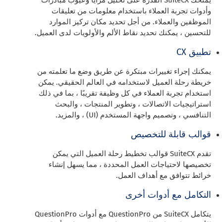
يمنحك SuiteCX القدرة على تحليل مزايا وعيوب مبادرات
وأدوات تجربة العملاء باستخدام معلومات من تعليقات
الموظفين والعملاء. من أجل تحديد مكان تركيز الموارد
للتحسين ، يمكنك تحديد نقاط الألم والأولويات لدى العميل.
تطبيق CX
يمكنك إجراء تغييرات مبتكرة عن طريق وضع ما تعلمته من
خريطة رحلة العميل لاستخدامه في العالم الحقيقي. يمكن
استخدام تجربة العملاء في كل وظيفة تقريبًا ، بما في ذلك
استراتيجيات الاتصالات ، وتطوير المنتجات ، والبحث
التنافسي ، وتصميم واجهة المستخدم (UI) ، والمزيد.
قوالب قابلة للتخصيص
تقدم SuiteCX قوالب تخطيط رحلة العميل التي يمكن
تخصيصها لاحتياجات العمل المحددة ، مما يسهل إنشاء
خرائط تتوافق مع أهداف العمل.
التكامل مع أدوات أخرى
يتكامل SuiteCX من QuestionPro مع أدوات QuestionPro