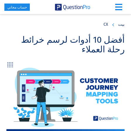
حساب مجاني
Skip
Skip
Skip
to
to
to
بيت
CX
primary
footer
main
content
sidebar
أفضل 10 أدوات لرسم خرائط
رحلة العملاء