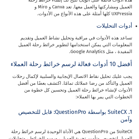
هذه أدوات قائمة على الويب تتيح لك إنشاء خرائط رحلة
العميل ومشاركتها والعمل معها. تعد Canva و Miro و
UXPressia كلها أمثلة على هذه الأنواع من الأدوات.
أدوات التحليلات
تساعد هذه الأدوات في مراقبة وتحليل نشاط العميل وتقديم
المعلومات التي يمكن استخدامها لتطوير خرائط رحلة العميل
المفيدة ، مثل Google Analytics.
أفضل 10 أدوات فعالة لرسم خرائط رحلة العملاء
يجب عليك تحليل نقاط الاتصال الإيجابية والسلبية لإكمال رحلات
العميل والتأكد من رضا عملائك تمامًا. اكتشف بعضًا من أفضل
الأدوات لإنشاء خرائط رحلة العميل وتحسين كل خطوة من
الخطوات التي يمر بها العملاء:
1. SuiteCX بواسطة QuestionPro: قابل للتخصيص
وآمن
SuiteCX من QuestionPro هي الأداة الوحيدة لرسم خرائط رحلة
العميل لتخصيص وتأمين تجربة العميل ، ورسم الخرائط ، وتحليلات