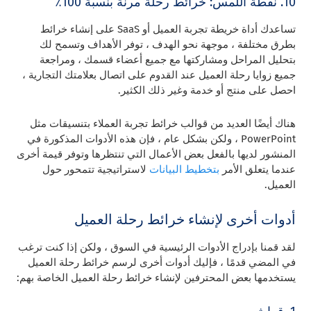
10. نقطة اللمس: خرائط رحلة مرنة بنسبة 100٪
تساعدك أداة خريطة تجربة العميل أو SaaS على إنشاء خرائط
بطرق مختلفة ، موجهة نحو الهدف ، توفر الأهداف وتسمح لك
بتحليل المراحل ومشاركتها مع جميع أعضاء قسمك ، ومراجعة
جميع زوايا رحلة العميل عند القدوم على اتصال بعلامتك التجارية ،
احصل على منتج أو خدمة وغير ذلك الكثير.
هناك أيضًا العديد من قوالب خرائط تجربة العملاء بتنسيقات مثل
PowerPoint ، ولكن بشكل عام ، فإن هذه الأدوات المذكورة في
المنشور لديها بالفعل بعض الأعمال التي تنتظرها وتوفر قيمة أخرى
عندما يتعلق الأمر
بتخطيط البيانات
لاستراتيجية تتمحور حول
العميل.
أدوات أخرى لإنشاء خرائط رحلة العميل
لقد قمنا بإدراج الأدوات الرئيسية في السوق ، ولكن إذا كنت ترغب
في المضي قدمًا ، فإليك أدوات أخرى لرسم خرائط رحلة العميل
يستخدمها بعض المحترفين لإنشاء خرائط رحلة العميل الخاصة بهم: