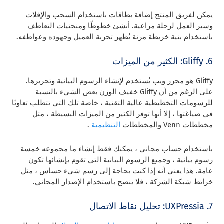
يمكن لفريق المنتج إضافة بطاقات باستخدام السحب والإفلات
وسير العمل لرحلة مراعية. أنشئ خطوطًا ومنحنيات التعاطف
باستخدام بنية خريطة مرنة تُظهر تجربة العميل وجهوده وعواطفه.
6. Gliffy: الكثير من الميزات
Gliffy هو محرر ويب يُستخدم لإنشاء الرسوم البيانية وتحريرها.
على الرغم من أن Gliffy خفيف الوزن بعض الشيء بالنسبة
للرسومات التخطيطية عالية التقنية ، خاصة تلك التي تتطلب تعاونًا
في صياغتها ، إلا أنها توفر الكثير من الميزات البسيطة ، مثل
مخططات Venn والمخططات
التنظيمية
.
باستخدام حساب مجاني ، يمكنك فقط إنشاء ما مجموعه خمسة
رسوم بيانية ، وجميع الرسوم البيانية التي تقوم بإنشائها تكون
عامة. هذا يعني أنه إذا كنت بحاجة إلى رسم شيء حساس ، مثل
خرائط شبكة الشركة ، فلا ينصح باستخدام الإصدار المجاني.
7. UXPressia: تحليل نقاط الاتصال