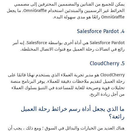
يمكن للجميع من الفنانين والمصممين المحترفين إلى مصممي
الخرائط غير الرسميين والمبتدئين استخدام OmniGraffle. ما يجعل
OmniGraffle رائعًا هو مدى سهولة البدء.
4. Salesforce Pardot
Salesforce Pardot هي أداة أخرى بواسطة Salesforce. إنه أمر
رائع في اتصالات رحلة العميل مع قنوات الاتصال المختلطة.
5. CloudCherry
CloudCherry هو مدير تجربة العملاء الذي يستخدم نهجًا قائمًا على
رحلة العميل لتقديم ملاحظات دقيقة للعملاء. يوفر البرنامج منصة
تحليلات قوية وصريحة للغاية للمساعدة في التنبؤ بسلوك العملاء
من أجل زيادة الربح.
ما الذي يجعل أداة رسم خرائط رحلة العميل
رائعة؟
هناك العديد من الخيارات والبدائل في السوق ؛ ومع ذلك ، يجب أن