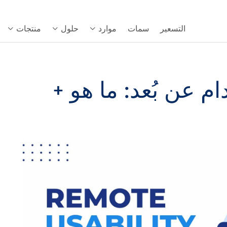
التسعير
سمات
موارد
حلول
منتجات
ام عن بُعد: ما هو +