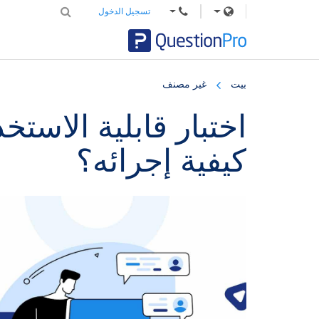
تسجيل الدخول
Skip
Skip
Skip
to
to
to
بيت
غير مصنف
primary
footer
main
content
sidebar
اختبار قابلية الاستخد
كيفية إجرائه؟