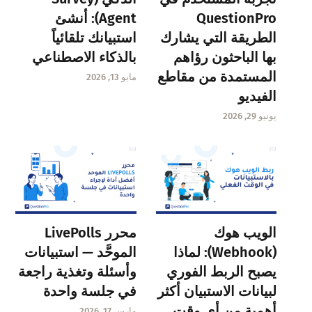
QuestionPro
Agent): أنشئ
الطريقة التي يشارك
استبيانك تلقائياً
بها الباحثون رؤاهم
بالذكاء الاصطناعي
المستمدة من مقاطع
مايو 13, 2026
الفيديو
يونيو 29, 2026
الويب هوك
محرر LivePolls
(Webhook): لماذا
الموحَّد — استبيانات
يصبح الربط الفوري
وأسئلة وتغذية راجعة
لبيانات الاستبيان أكثر
في جلسة واحدة
أهمية من أي وقت
مارس 17, 2026