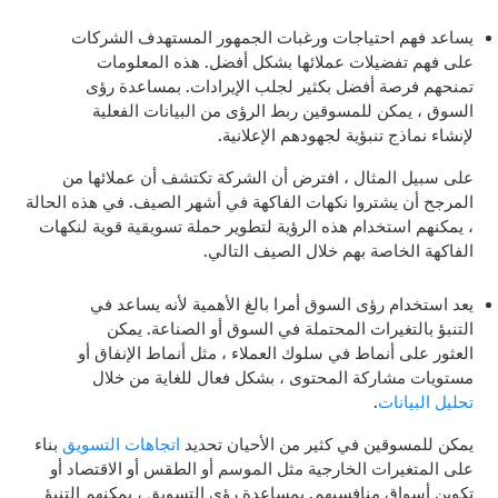
يساعد فهم احتياجات ورغبات الجمهور المستهدف الشركات
على فهم تفضيلات عملائها بشكل أفضل. هذه المعلومات
تمنحهم فرصة أفضل بكثير لجلب الإيرادات. بمساعدة رؤى
السوق ، يمكن للمسوقين ربط الرؤى من البيانات الفعلية
لإنشاء نماذج تنبؤية لجهودهم الإعلانية.
على سبيل المثال ، افترض أن الشركة تكتشف أن عملائها من
المرجح أن يشتروا نكهات الفاكهة في أشهر الصيف. في هذه الحالة
، يمكنهم استخدام هذه الرؤية لتطوير حملة تسويقية قوية لنكهات
الفاكهة الخاصة بهم خلال الصيف التالي.
يعد استخدام رؤى السوق أمرا بالغ الأهمية لأنه يساعد في
التنبؤ بالتغيرات المحتملة في السوق أو الصناعة. يمكن
العثور على أنماط في سلوك العملاء ، مثل أنماط الإنفاق أو
مستويات مشاركة المحتوى ، بشكل فعال للغاية من خلال
تحليل البيانات
.
يمكن للمسوقين في كثير من الأحيان تحديد
اتجاهات التسويق
بناء
على المتغيرات الخارجية مثل الموسم أو الطقس أو الاقتصاد أو
تكوين أسواق منافسيهم. بمساعدة رؤى التسويق ، يمكنهم التنبؤ