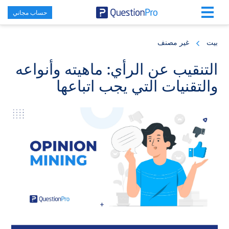
حساب مجاني
Skip
Skip
Skip
to
to
to
بيت
غير مصنف
primary
footer
main
content
sidebar
التنقيب عن الرأي: ماهيته وأنواعه
والتقنيات التي يجب اتباعها