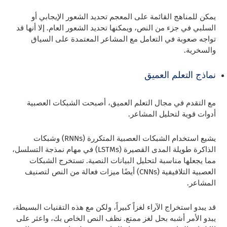
يمكن للمناهج القائمة على المعجم تحديد الشعور الإيجابي أو
السلبي في جزء من النص، ويمكنها تحديد الشعور العام. إلا أنها قد
تواجه صعوبة في التعامل مع المشاعر المعتمدة على السياق
والسخرية.
نماذج التعلم العميق
مع التقدم في مجال التعلم العميق، أصبحت الشبكات العصبية
أدوات قوية لتحليل المشاعر.
يشيع استخدام الشبكات العصبية المتكررة (RNNs) وشبكات
الذاكرة طويلة المدى القصيرة (LSTMs) في مهام نمذجة التسلسل،
مما يجعلها مناسبة لتحليل البيانات النصية. تستخرج الشبكات
العصبية التلافيفية (CNNs) أيضًا ميزات فعالة من النص لتصنيف
المشاعر.
قد يبدو استخراج الآراء لغزاً كبيراً، ولكن مع هذه التقنيات البسيطة،
يبدو الأمر أشبه بحل لغز ممتع. نظف النص الخاص بك، واعثر على