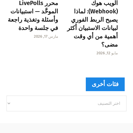
الويب هوك
محرر LivePolls
(Webhook): لماذا
الموحَّد — استبيانات
يصبح الربط الفوري
وأسئلة وتغذية راجعة
لبيانات الاستبيان أكثر
في جلسة واحدة
أهمية من أي وقت
مارس 17, 2026
مضى؟
مايو 12, 2026
فئات أخرى
فئات
أخرى