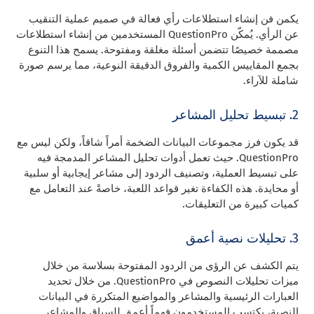
يكمن فن إنشاء استطلاعات رأي فعالة في صميم عملية التنقيب
عن الرأي. يُمكّن QuestionPro المستخدمين من إنشاء استطلاعات
مصممة خصيصًا تتضمن أسئلة مغلقة ومفتوحة. يسمح هذا التنوع
بجمع المقاييس الكمية والفروق الدقيقة النوعية، مما يرسم صورة
شاملة للآراء.
2. تبسيط تحليل المشاعر
قد يكون فرز مجموعات البيانات الضخمة أمراً شاقاً، ولكن ليس مع
QuestionPro. حيث تعمل أدوات تحليل المشاعر المدمجة فيه
على تبسيط العملية، وتصنيف الردود إلى مشاعر إيجابية أو سلبية
أو محايدة. هذه الكفاءة تغير قواعد اللعبة، خاصةً عند التعامل مع
كميات كبيرة من التعليقات.
3. تحليلات نصية أعمق
يتم الكشف عن الرؤى من الردود المفتوحة بسلاسة من خلال
ميزات تحليلات النصوص في QuestionPro. من خلال تحديد
العبارات الرئيسية والمشاعر والمواضيع المتكررة في البيانات
النصية، يكتسب المستخدمون فهماً أعمق للسياق والمشاعر