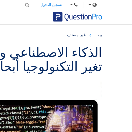
تسجيل الدخول
Skip
Skip
Skip
to
to
to
بيت
غير مصنف
primary
footer
main
content
sidebar
الذكاء الاصطناعي و
تغير التكنولوجيا أب