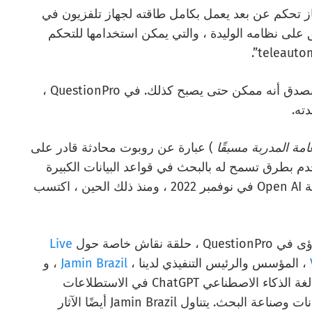
تحكم عن بعد يعمل بكامل طاقته لجهاز تلفزيون في
على نظامه الوليدة ، والتي يمكن استخدامها للتحكم
يحدث شيء مشابه لجميع التقنيات. نحن عادة لا نصدق أنه ممكن حتى يصبح كذلك. في QuestionPro ،
ته.
امة المدربة مسبقًا
) عبارة عن روبوت محادثة قادر على
 بطرق تسمح له بالبحث في قواعد البيانات الكبيرة
وإنشاء استجابات منسقة جيدًا. تم إطلاقه بواسطة Open AI في نوفمبر 2022 ، ومنذ ذلك الحين ، اكتسب
نقاش خاصة حول
Live
، المؤسس والرئيس التنفيذي لدينا ،
Jamin Brazil
، و
. تناقش اللجنة استخدام نموذج لغة الذكاء الاصطناعي ChatGPT في الاستطلاعات
والتأثير المحتمل الذي قد يكون له على جودة البيانات وصناعة البحث. يتناول Jamin Brazil أيضًا الآثار