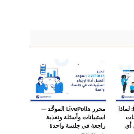
لويب هوك (Webhook): لماذا
محرر LivePolls الموحَّد —
نات
استبيانات وأسئلة وتغذية
 أي
راجعة في جلسة واحدة