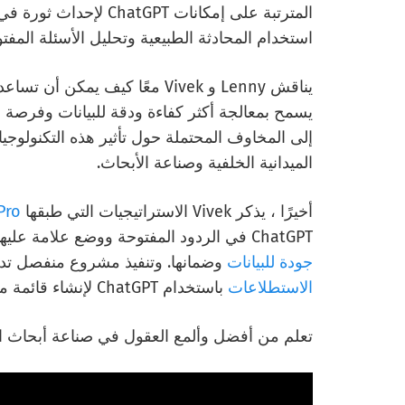
المترتبة على إمكانات T
استخدام المحادثة الطبيعية وتحليل الأسئلة المفتو
يسمح بمعالجة أكثر كفاءة ودقة للبيانات وفرصة 
إلى المخاوف المحتملة حول تأثير هذه التكنولوجيا 
الميدانية الخلفية وصناعة الأبحاث.
أخيرًا ، يذكر Vivek الاستراتيجيات التي طبقها
Pro
ChatGPT في الردود المفتوحة ووضع علامة عليها للمراجعة ، كل ذلك في محاولة للحفاظ على أعلى
جودة للبيانات
وضمانها. وتنفيذ مشروع منفصل تديره QuestionPro يساعد غير الباحثين عل
الاستطلاعات
باستخدام ChatGPT لإنشاء قائمة من الأسئلة حول موضوع معين.
تعلم من أفضل وألمع العقول في صناعة أبحاث ال