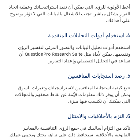
أعط الأولوية للرؤى التي يمكن أن تفيد استراتيجياتك وعملية اتخاذ
القرار بشكل مباشر. تجنب الانشغال بالبيانات التي لا تؤثر بوضوح
على أهدافك.
4. استخدام أدوات التحليلات المتقدمة
استخدم أدوات تحليل البيانات والتصور المرئي لتفسير الرؤى
وتقديمها. يمكن لأداة مثل QuestionPro Research Suite أن
تساعد في التحليل التفصيلي وإعداد التقارير.
5. رصد استجابات المنافسين
تتبع كيفية استجابة المنافسين لاستراتيجياتك وتغيرات السوق.
يمكن أن يوفر ذلك معلومات قيّمة عن نقاط ضعفهم والمجالات
التي يمكنك أن تكتسب فيها ميزة.
6. التزم بالأخلاقيات والامتثال
تأكد من التزام أساليبك في جمع الرؤى التنافسية بالمعايير
القانونية والأخلاقية. سيحافظ ذلك على نزاهة بحثك ويحمي عملك.