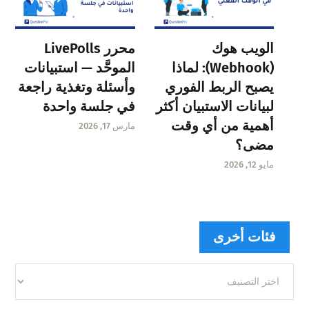
الويب هوك
محرر LivePolls
(Webhook): لماذا
الموحَّد — استبيانات
يصبح الربط الفوري
وأسئلة وتغذية راجعة
لبيانات الاستبيان أكثر
في جلسة واحدة
أهمية من أي وقت
مارس 17, 2026
مضى؟
مايو 12, 2026
فئات أخرى
فئات
أخرى