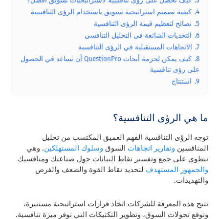
3.
كيف تحصل على رؤى تنافسية لاستراتيجيات تسويق أفضل؟
4.
كيفية تصميم استراتيجية تسويق باستخدام الرؤى التنافسية
5.
نصائح لتعظيم قيمة الرؤى التنافسية
6.
التحديات الشائعة في التحليل التنافسي
7.
الاتجاهات المستقبلية في الرؤى التنافسية
8.
كيف يمكن لحزمة أبحاث QuestionPro أن تساعد في الحصول
على رؤى تنافسية
9.
استنتاج
ما هي الرؤى التنافسية؟
توجه الرؤى التنافسية الفهم العميق المكتسب من تحليل
المنافسين
وتقارير اتجاهات
السوق
وسلوك المستهلكين
. وهي
تنطوي على جمع وتفسير نقاط البيانات حول صناعتك ومنافسيك
والجمهور المستهدف
لتحديد نقاط القوة والضعف والفرص
والتهديدات.
تتيح هذه المعرفة للشركات اتخاذ قرارات استراتيجية مستنيرة،
وتوقع تحولات السوق، وتطوير التكتيكات التي توفر ميزة تنافسية.