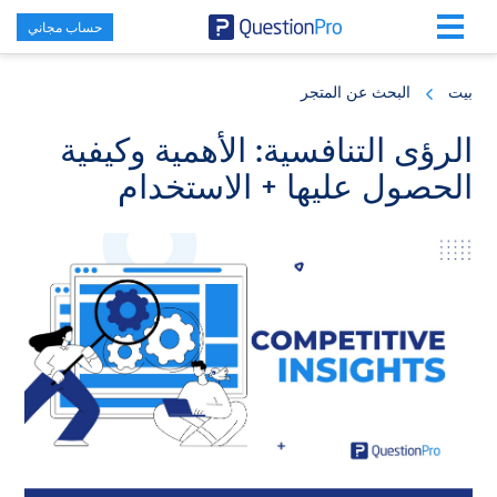
حساب مجاني
Skip
Skip
Skip
to
to
to
بيت
البحث عن المتجر
primary
footer
main
content
sidebar
الرؤى التنافسية: الأهمية وكيفية
الحصول عليها + الاستخدام