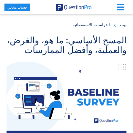
حساب مجاني
Skip
Skip
Skip
to
to
to
بيت
الدراسات الاستقصائية
primary
footer
main
content
sidebar
المسح الأساسي: ما هو، والغرض،
والعملية، وأفضل الممارسات