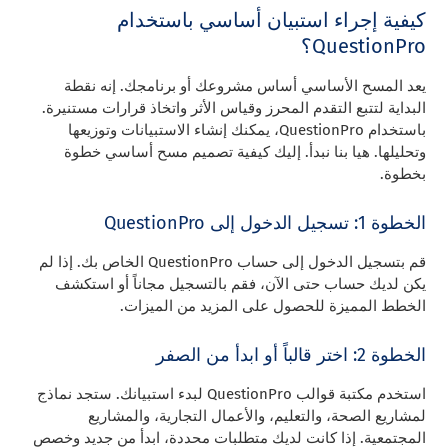
كيفية إجراء استبيان أساسي باستخدام
QuestionPro؟
يعد المسح الأساسي أساس مشروعك أو برنامجك. إنه نقطة
البداية لتتبع التقدم المحرز وقياس الأثر واتخاذ قرارات مستنيرة.
باستخدام QuestionPro، يمكنك إنشاء الاستبيانات وتوزيعها
وتحليلها. هيا بنا نبدأ. إليك كيفية تصميم مسح أساسي خطوة
بخطوة.
الخطوة 1: تسجيل الدخول إلى QuestionPro
قم بتسجيل الدخول إلى حساب QuestionPro الخاص بك. إذا لم
يكن لديك حساب حتى الآن، فقم بالتسجيل مجاناً أو استكشف
الخطط المميزة للحصول على المزيد من الميزات.
الخطوة 2: اختر قالباً أو ابدأ من الصفر
استخدم مكتبة قوالب QuestionPro لبدء استبيانك. ستجد نماذج
لمشاريع الصحة، والتعليم، والأعمال التجارية، والمشاريع
المجتمعية. إذا كانت لديك متطلبات محددة، ابدأ من جديد وخصص