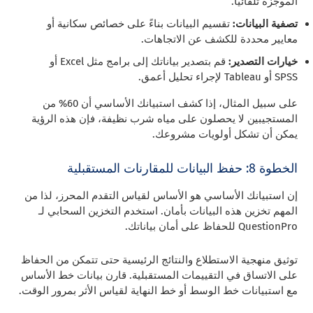
الموجزة تلقائيًا.
تصفية البيانات:
تقسيم البيانات بناءً على خصائص سكانية أو
معايير محددة للكشف عن الاتجاهات.
خيارات التصدير:
قم بتصدير بياناتك إلى برامج مثل Excel أو
SPSS أو Tableau لإجراء تحليل أعمق.
على سبيل المثال، إذا كشف استبيانك الأساسي أن 60% من
المستجيبين لا يحصلون على مياه شرب نظيفة، فإن هذه الرؤية
يمكن أن تشكل أولويات مشروعك.
الخطوة 8: حفظ البيانات للمقارنات المستقبلية
إن استبيانك الأساسي هو الأساس لقياس التقدم المحرز، لذا من
المهم تخزين هذه البيانات بأمان. استخدم التخزين السحابي لـ
QuestionPro للحفاظ على أمان بياناتك.
توثيق منهجية الاستطلاع والنتائج الرئيسية حتى تتمكن من الحفاظ
على الاتساق في التقييمات المستقبلية. قارن بيانات خط الأساس
مع استبيانات خط الوسط أو خط النهاية لقياس الأثر بمرور الوقت.