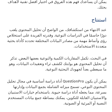
يمكن أن يساعدك فهم هذه الفروق في اختيار أفضل تقنية لأهداف
بحثك.
استنتاج
عند الانتهاء من استكشافك، من الواضح أن تحليل المحتوى يلعب
دورًا حاسمًا في الدراسات النوعية. وقدرته الفريدة على استخلاص
رؤى وأنماط مهمة من مصادر البيانات المختلفة تحدده كأداة بحثية
متعددة الاستخدامات.
في البحث، تكمل المقاربات الكمية والنوعية بعضها البعض. تذكر
أن تحليل المحتوى هو بوابتك لكشف ثراء وتعقيدات البيانات، وهو
ما سيعطي بعداً لجهودك البحثية النوعية.
يمكن أن يكون QuestionPro أداة دراسة أساسية في مجال تحليل
المحتوى النوعي. تسمح ميزاته الشاملة بجمع البيانات وإدارتها
بسرعة، مما يجعله أداة دراسة حيوية. باستخدام خيارات الاستبيان
والاستبيان القابلة للتكوين، يمكنك ببساطة جمع بيانات المستخدم
النصية أو المرئية أو الصوتية.