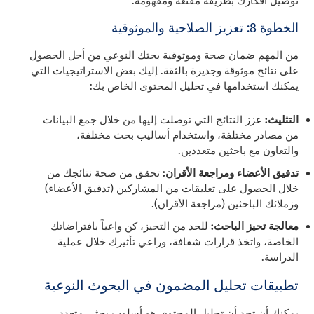
توصيل أفكارك بطريقة مقنعة ومفهومة.
الخطوة 8: تعزيز الصلاحية والموثوقية
من المهم ضمان صحة وموثوقية بحثك النوعي من أجل الحصول
على نتائج موثوقة وجديرة بالثقة. إليك بعض الاستراتيجيات التي
يمكنك استخدامها في تحليل المحتوى الخاص بك:
التثليث:
عزز النتائج التي توصلت إليها من خلال جمع البيانات
من مصادر مختلفة، واستخدام أساليب بحث مختلفة،
والتعاون مع باحثين متعددين.
تدقيق الأعضاء ومراجعة الأقران:
تحقق من صحة نتائجك من
خلال الحصول على تعليقات من المشاركين (تدقيق الأعضاء)
وزملائك الباحثين (مراجعة الأقران).
معالجة تحيز الباحث:
للحد من التحيز، كن واعياً بافتراضاتك
الخاصة، واتخذ قرارات شفافة، وراعي تأثيرك خلال عملية
الدراسة.
تطبيقات تحليل المضمون في البحوث النوعية
يمكنك أن تجد أن تحليل المحتوى هو أسلوب بحثي متعدد