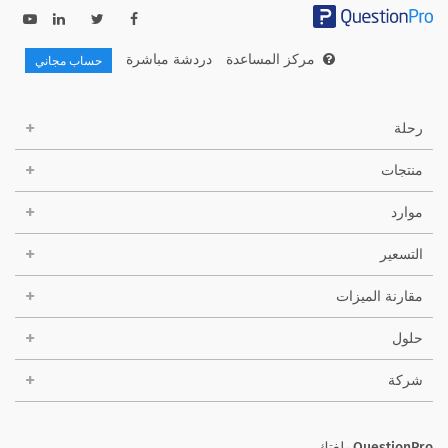
مركز المساعدة
دردشة مباشرة
حساب مجاني
رحلة
منتجات
موارد
التسعير
مقارنة الميزات
حلول
شركة
QuestionPro بلغتك