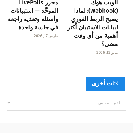
الويب هوك
محرر LivePolls
(Webhook): لماذا
الموحَّد — استبيانات
يصبح الربط الفوري
وأسئلة وتغذية راجعة
لبيانات الاستبيان أكثر
في جلسة واحدة
أهمية من أي وقت
مارس 17, 2026
مضى؟
مايو 12, 2026
فئات أخرى
فئات
أخرى