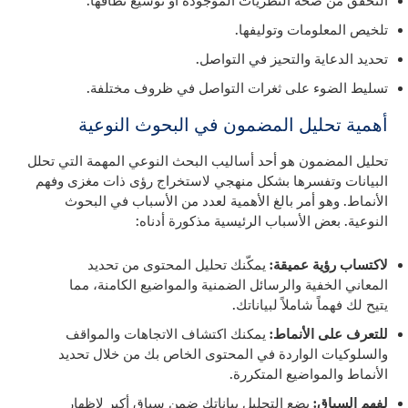
التحقق من صحة النظريات الموجودة أو توسيع نطاقها.
تلخيص المعلومات وتوليفها.
تحديد الدعاية والتحيز في التواصل.
تسليط الضوء على ثغرات التواصل في ظروف مختلفة.
أهمية تحليل المضمون في البحوث النوعية
تحليل المضمون هو أحد أساليب البحث النوعي المهمة التي تحلل
البيانات وتفسرها بشكل منهجي لاستخراج رؤى ذات مغزى وفهم
الأنماط. وهو أمر بالغ الأهمية لعدد من الأسباب في البحوث
النوعية. بعض الأسباب الرئيسية مذكورة أدناه:
لاكتساب رؤية عميقة:
يمكّنك تحليل المحتوى من تحديد
المعاني الخفية والرسائل الضمنية والمواضيع الكامنة، مما
يتيح لك فهماً شاملاً لبياناتك.
للتعرف على الأنماط:
يمكنك اكتشاف الاتجاهات والمواقف
والسلوكيات الواردة في المحتوى الخاص بك من خلال تحديد
الأنماط والمواضيع المتكررة.
لفهم السياق:
يضع التحليل بياناتك ضمن سياق أكبر لإظهار