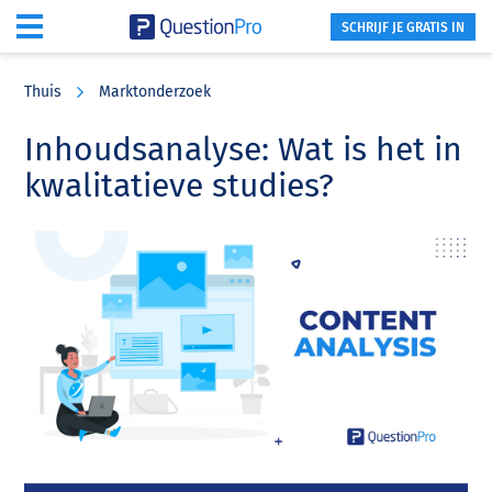
SCHRIJF JE GRATIS IN
Skip
Skip
Skip
to
to
to
Thuis
Marktonderzoek
main
primary
footer
content
sidebar
Inhoudsanalyse: Wat is het in
kwalitatieve studies?