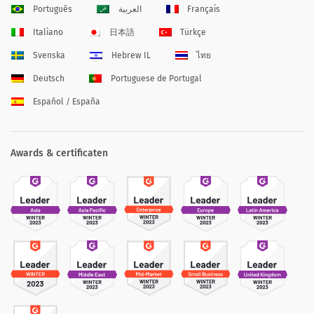
Português
العربية
Français
Italiano
日本語
Türkçe
Svenska
Hebrew IL
ไทย
Deutsch
Portuguese de Portugal
Español / España
Awards & certificaten