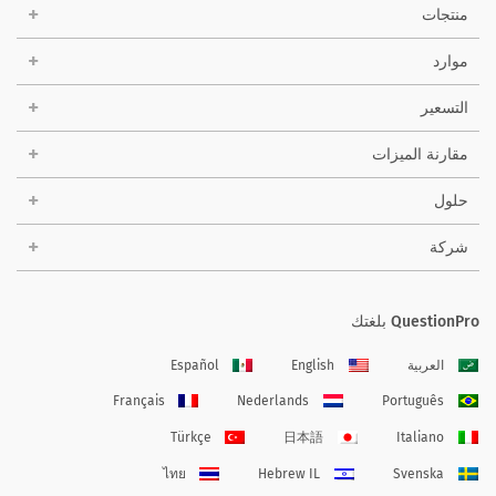
منتجات
موارد
التسعير
مقارنة الميزات
حلول
شركة
QuestionPro بلغتك
العربية
English
Español
Français
Nederlands
Português
Türkçe
日本語
Italiano
ไทย
Hebrew IL
Svenska