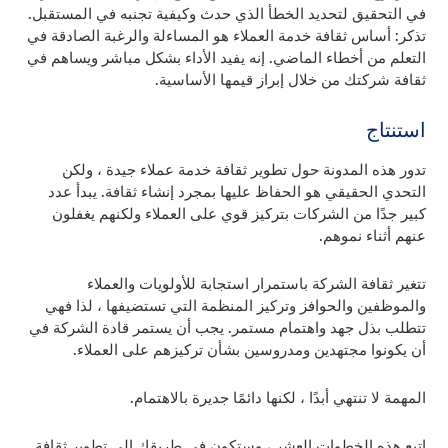
في التحقيق لتحديد الخطأ الذي حدث وكيفية تجنبه في المستقبل.
تذكر: أساس ثقافة خدمة العملاء هو المساءلة والرغبة الصادقة في
التعلم من أخطاء الماضي. إنه يفيد الأداء بشكل مباشر ويساهم في
ثقافة شركتك من خلال إبراز قيمها الأساسية.
استنتاج
تدور هذه المدونة حول تطوير ثقافة خدمة عملاء جيدة ، ولكن
التحدي الحقيقي هو الحفاظ عليها بمجرد إنشاء ثقافة. يبدأ عدد
كبير جدًا من الشركات بتركيز قوي على العملاء ولكنهم يغفلون
عنهم أثناء نموهم.
تتغير ثقافة الشركة باستمرار استجابة للأولويات والعملاء
والموظفين والحوافز وتركيز المنظمة التي تستضيفها ، لذا فهي
تتطلب بذل جهد واهتمام مستمر. يجب أن يستمر قادة الشركة في
أن يكونوا مجتهدين ومدروسين بشأن تركيزهم على العملاء.
المهمة لا تنتهي أبدًا ، لكنها دائمًا جديرة بالاهتمام.
اتبع هذه الخطوات العشر ، وستكون في طريقك إلى تطوير ثقافة