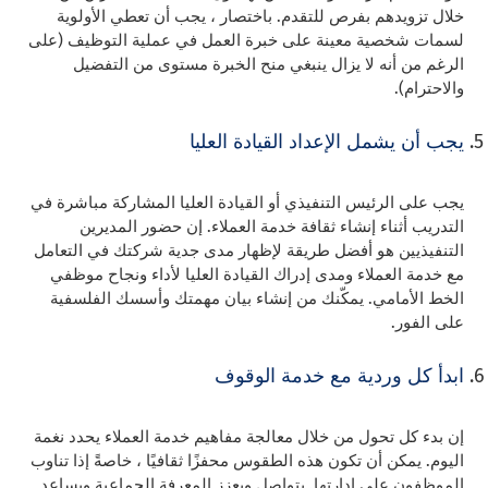
خلال تزويدهم بفرص للتقدم. باختصار ، يجب أن تعطي الأولوية
لسمات شخصية معينة على خبرة العمل في عملية التوظيف (على
الرغم من أنه لا يزال ينبغي منح الخبرة مستوى من التفضيل
والاحترام).
يجب أن يشمل الإعداد القيادة العليا
يجب على الرئيس التنفيذي أو القيادة العليا المشاركة مباشرة في
التدريب أثناء إنشاء ثقافة خدمة العملاء. إن حضور المديرين
التنفيذيين هو أفضل طريقة لإظهار مدى جدية شركتك في التعامل
مع خدمة العملاء ومدى إدراك القيادة العليا لأداء ونجاح موظفي
الخط الأمامي. يمكّنك من إنشاء بيان مهمتك وأسسك الفلسفية
على الفور.
ابدأ كل وردية مع خدمة الوقوف
إن بدء كل تحول من خلال معالجة مفاهيم خدمة العملاء يحدد نغمة
اليوم. يمكن أن تكون هذه الطقوس محفزًا ثقافيًا ، خاصةً إذا تناوب
الموظفون على إدارتها. يتواصل ويعزز المعرفة الجماعية ويساعد