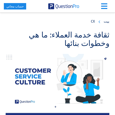
حساب مجاني
Skip
Skip
Skip
to
to
to
بيت
CX
primary
footer
main
content
sidebar
ثقافة خدمة العملاء: ما هي
وخطوات بنائها