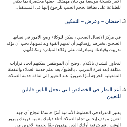
الأمر كنسخة موسعة من بيان مهمتك. اجعلها مختصرة بما يكفي
للطباعة على بطاقة بحجم الجيب للرجوع إليها في المستقبل.
احتضان – وعرض – التمكين
في مركز الاتصال الصحي ، يمكن للوكلاء وضع الأمور في نصابها
الصحيح. يخبرهم رؤسائهم أن لديهم القوة ويدعمونها. يجب أن يؤكد
تدريبك وقيادتك ومبادراتك على وكلاء المبادرة ومكافأتهم.
لتجاوز التشدق بالكلام ، وضح أن الموظفين يمكنهم اتخاذ قرارات
مكلفة (بعد فترة التدريب ، بالطبع). يعد تعلم خدمة العملاء والنقطة
التشغيلية الحرجة أمرًا ضروريًا عند التغيير إلى ثقافة خدمة العملاء.
أعد النظر في الخصائص التي تجعل الناس قابلين
للتعيين
يعتبر المدراء في الخطوط الأمامية أمرًا حاسمًا لنجاح أي جهد
لتعزيز موقف إيجابي تجاه العملاء. أثناء قيامك بتنمية فريقك بمرور
الوقت ، قم بترقية أولئك الذين يهتمون حقًا بخدمة الآخرين من