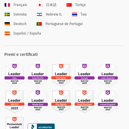
Français
日本語
Türkçe
Svenska
Hebrew IL
ไทย
Deutsch
Portuguese de Portugal
Español / España
Premi e certificati