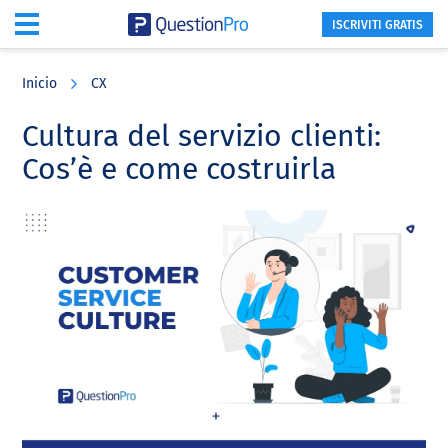
ISCRIVITI GRATIS
Skip
Skip
Skip
to
to
to
Inicio
CX
main
primary
footer
content
sidebar
Cultura del servizio clienti:
Cos’è e come costruirla