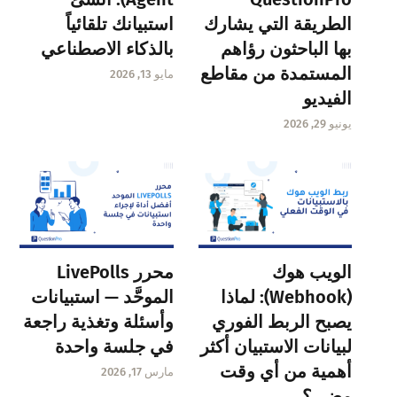
الطريقة التي يشارك
استبيانك تلقائياً
بها الباحثون رؤاهم
بالذكاء الاصطناعي
المستمدة من مقاطع
مايو 13, 2026
الفيديو
يونيو 29, 2026
الويب هوك
محرر LivePolls
(Webhook): لماذا
الموحَّد — استبيانات
يصبح الربط الفوري
وأسئلة وتغذية راجعة
لبيانات الاستبيان أكثر
في جلسة واحدة
أهمية من أي وقت
مارس 17, 2026
مضى؟