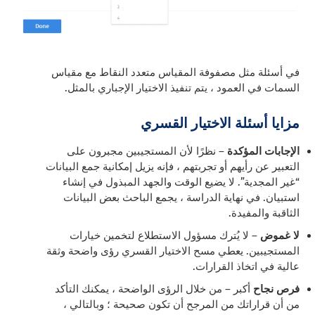
في أسئلة مثل مصفوفة المقياس متعدد النقاط مع مقياس
السمات في العمود ، يتم تنفيذ الاختيار الإجباري بالمثل.
مزايا أسئلة الاختيار القسري
الإجابات المؤكدة
– نظرًا لأن المستجيبين مجبرون على
التعبير عن رأيهم أو تجربتهم ، فإنه يزيل إمكانية جمع البيانات
“غير المجدية”. لا يضيع الوقت والجهد المبذول في إنشاء
استبيان. في نهاية الدراسة ، يجمع الباحث بعض البيانات
الثاقبة والمفيدة.
لا غموض
– لا يُترك مسؤول الاستطلاع لتخمين خيارات
المستجيبين. يعطي مسح الاختيار القسري رؤى واضحة وثقة
عالية في اتخاذ القرارات.
فرص نجاح
أكبر – من خلال الرؤى الواضحة ، يمكنك التأكد
من أن قراراتك من المرجح أن تكون صحيحة ؛ وبالتالي ،