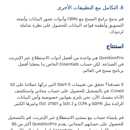
6. التكامل مع التطبيقات الأخرى
قم بدمج برامج المسح مع CRMs وأدوات تصور البيانات وأتمتة
التسويق وأنظمة قواعد البيانات للحصول على نظرة شاملة
لردودك.
استنتاج
QuestionPro هي واحدة من أفضل أدوات الاستطلاع عبر الإنترنت
في الصناعة. لكن حساب Essentials الخاص بنا يجعلنا أفضل
برنامج مسح في العالم.
لا تصدقنا؟ تحقق من تقييمات 5-Start التي تركها عملائنا على G2
Crowd.
قم بالتسجيل للحصول على حساب مجاني واستكشف
الأداة بنفسك الآن. نحن نلتزم بقوانين خصوصية وأمن البيانات
الرائدة مثل GDPR و CCPA و SOC 2 و ISO: 27001 وغيرها الكثير.
قم بإنشاء حساب مع منشئ الاستطلاع عبر الإنترنت. قم بالتسجيل
للحصول على حسابهم المجاني. يقدم QuestionPro أكثر من 80