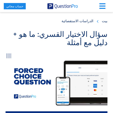
حساب مجاني
Skip
Skip
Skip
to
to
to
بيت
الدراسات الاستقصائية
primary
footer
main
content
sidebar
سؤال الاختيار القسري: ما هو +
دليل مع أمثلة