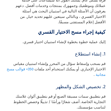
فرقًا بشكل عام. يمكنك القول أنه سيساعدك على خدمة
عملائك وموظفيك وجمهورك بمنتجات وخدمات أفضل. دعهم
يعرفون أن الأسئلة التالية في استبيان البحث هي أسئلة
الاختيار القسري ، وبالتالي سيتعين عليهم تحديد خيار. من
الأفضل إعلام المستفتى مسبقًا.
كيفية إجراء مسح الاختيار القسري
إليك عملية خطوة بخطوة لإنشاء استبيان اختيار قسري.
1. إنشاء استطلاع
قم بسحب وإسقاط سؤال من المحرر وإنشاء استبيان مقياس
الاختيار الإجباري. أو يمكنك استخدام أحد ملفات
350+ قوالب مسح
مجانية
.
2. تخصيص الشكل والمظهر
قم بتطبيق سمات مسبقة الصنع أو قم بتطبيق ألوان علامتك
التجارية الخاصة. أضف شعارًا ورأسًا / تذييلًا وخصص الخطوط
لتناسب مؤسستك.