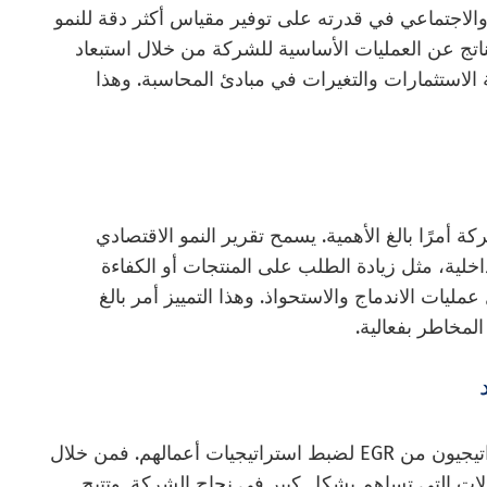
والاجتماعي في قدرته على توفير مقياس أكثر دقة للنمو
قط على التطور الناتج عن العمليات الأساسية للشركة من خلال استبعاد
الاستثمارات والتغيرات في مبادئ المحاسبة. وهذا
كة أمرًا بالغ الأهمية. يسمح تقرير النمو الاقتصادي
داخلية، مثل زيادة الطلب على المنتجات أو الكفاءة
مليات الاندماج والاستحواذ. وهذا التمييز أمر بالغ
المخاطر بفعالية.
يستفيد المديرون التنفيذيون والمخططون الاستراتيجيون من EGR لضبط استراتيجيات أعمالهم. فمن خلال
الات التي تساهم بشكل كبير في نجاح الشركة. وتتيح