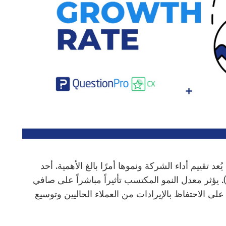
ُعد تقييم أداء الشركة ونموها أمرًا بالغ الأهمية. أحد
لمقاييس البارزة هو معدل النمو المكتسب (EGR). يؤثر معدل النمو المكتسب تأثيراً مباشراً على صافي
، مما يعكس قدرتها على الاحتفاظ بالإيرادات من العملاء الحاليين وتوسيع