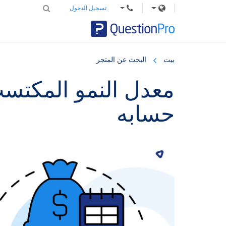
تسجيل الدخول
Skip
Skip
Skip
to
to
to
بيت
البحث عن المتجر
primary
footer
main
content
sidebar
معدل النمو المكتسب:
حسابه