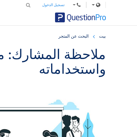
تسجيل الدخول
Skip
Skip
Skip
to
to
to
بيت
البحث عن المتجر
primary
footer
main
content
sidebar
ملاحظة المشارك: ما 
واستخداماته