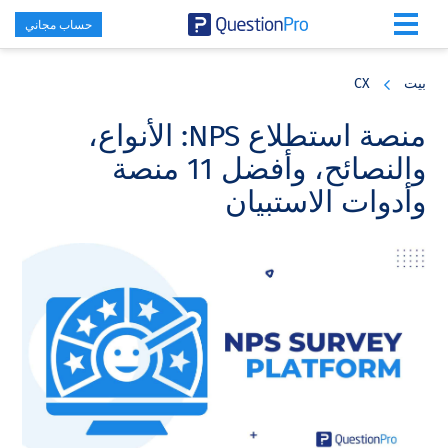
حساب مجاني
Skip
Skip
Skip
to
to
to
بيت
CX
primary
footer
main
content
sidebar
منصة استطلاع NPS: الأنواع،
والنصائح، وأفضل 11 منصة
وأدوات الاستبيان