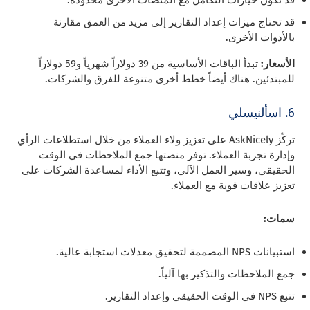
قد تكون خيارات التكامل مع المنصات الأخرى محدودة.
قد تحتاج ميزات إعداد التقارير إلى مزيد من العمق مقارنة
بالأدوات الأخرى.
الأسعار:
تبدأ الباقات الأساسية من 39 دولاراً شهرياً و59 دولاراً
للمبتدئين. هناك أيضاً خطط أخرى متنوعة للفرق والشركات.
6. اسألنيسلي
تركّز AskNicely على تعزيز ولاء العملاء من خلال استطلاعات الرأي
وإدارة تجربة العملاء. توفر منصتها جمع الملاحظات في الوقت
الحقيقي، وسير العمل الآلي، وتتبع الأداء لمساعدة الشركات على
تعزيز علاقات قوية مع العملاء.
سمات:
استبيانات NPS المصممة لتحقيق معدلات استجابة عالية.
جمع الملاحظات والتذكير بها آلياً.
تتبع NPS في الوقت الحقيقي وإعداد التقارير.