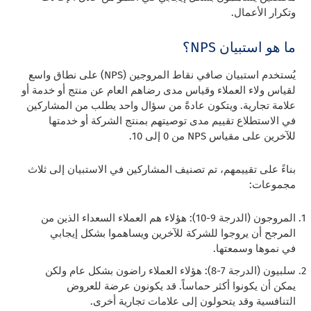
وتكرار الأعمال.
ما هو استبيان NPS؟
يُستخدم استبيان صافي نقاط المروجين (NPS) على نطاق واسع
لقياس ولاء العملاء وقياس مدى رضاهم العام عن منتج أو خدمة أو
علامة تجارية. ويتكون عادةً من سؤال واحد يطلب من المشاركين
في الاستطلاع تقييم مدى توصيتهم بمنتج الشركة أو خدمتها
للآخرين على مقياس NPS من 0 إلى 10.
بناءً على تقييمهم، تم تصنيف المشاركين في الاستبيان إلى ثلاث
مجموعات:
المروجون (الدرجة 9-10): هؤلاء هم العملاء السعداء الذين من
المرجح أن يروجوا للشركة للآخرين ويساهموا بشكل إيجابي
في نموها وسمعتها.
سلبيون (الدرجة 7-8): هؤلاء العملاء راضون بشكل عام ولكن
يمكن أن يكونوا أكثر حماساً. قد يكونون عرضة للعروض
التنافسية وقد يتحولون إلى علامات تجارية أخرى.