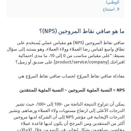
الوطني!
9.
استنتاج
ما هو صافي نقاط المروجين (NPS)؟
صافي نقاط المروجين (NPS) هو مقياس عملي يُستخدم على
نطاق واسع لقياس رضا العملاء وولاء العملاء. وهو يستند إلى سؤال
بسيط: “على مقياس مناسب من 0 إلى 10، ما مدى احتمالية
اقتراحك [product/service/company] على صديق أو زميل؟
معادلة صافي نقاط المروّج لحساب صافي نقاط المروّج هي
NPS = النسبة المئوية للمروجين – النسبة المئوية للمنتقدين
يمكن أن تتراوح النتيجة الناتجة من -100 إلى +100، حيث تشير
الدرجات الأعلى إلى ارتفاع مستويات ولاء العملاء ورضاهم. وتشير
الدرجات الإيجابية في مؤشر NPS إلى أن الشركة لديها مروجين
أكثر من المنتقدين ومن المرجح أن يكون لديها قاعدة عملاء
مخلصين يساهمون بشكل إيجابي في النمو من خلال الإحالات