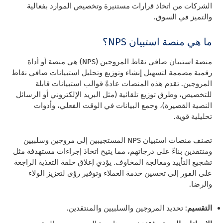
الشركات من اتخاذ قرارات مستنيرة وتخصيص الموارد بفعالية
والتميز في السوق.
ما هي منصة استبيان NPS؟
منصة استبيان صافي نقاط المروجين (NPS) هي منصة أو أداة
رقمية مصممة لتسهيل إنشاء وتوزيع وتحليل استبيانات صافي نقاط
المروجين. تقدم هذه المنصات عادةً قوالب استبيانات قابلة
للتخصيص، وطرق توزيع تلقائية (مثل البريد الإلكتروني أو الرسائل
النصية القصيرة)، وجمع البيانات في الوقت الفعلي، وأدوات
تحليلية قوية.
تصنف منصات استبيان NPS المستجيبين إلى مروجين وسلبيين
ومنتقدين بناءً على درجاتهم، مما يتيح اتخاذ إجراءات مستهدفة مثل
تشجيع التأييد ومعالجة المخاوف. يؤدي إغلاق حلقة التغذية الراجعة
على الفور إلى تحسين خدمة العملاء وتوفير رؤى لتعزيز الولاء
والرضا.
التقسيم
: تحديد المروجين والسلبيين والمنتقدين.