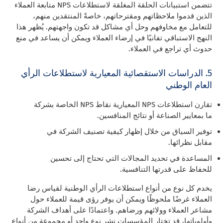
تتضمن استبيانات الحلقة المغلقة لاستطلاعات NPS متابعة العملاء
الذين قدموا ملاحظاتهم ومقترحاتهم، خاصةً المنتقدين منهم،
للتعامل مع مخاوفهم وحل أي مشاكل قد تكون واجهتهم. يُظهر هذا
النهج الاستباقي تفانيًا في إرضاء العملاء ويمكن أن يساعد في منع
حدوث أي تراجع في العملاء.
5. الدراسات الاستقصائية المعيارية لاستطلاعات الرأي
العام الوطني
تقارن استطلاعات NPS المعيارية نقاط NPS الخاصة بشركة
ما بمعايير الصناعة أو نتائج المنافسين.
توفير السياق من خلال إظهار كيفية تصنيف الشركة في
مقابل نظرائها.
المساعدة في تحديد المجالات التي تحتاج إلى تحسين
للحفاظ على قدرتها التنافسية.
يخدم كل نوع من أنواع استطلاعات الرأي الوطنية لقياس رضا
العملاء غرضًا ملحوظًا ويمكن أن يوفر رؤى قيمة للعملاء حول
مشاعر العملاء وولائهم ورضاهم. واعتمادًا على أهداف الشركة
وأولوياتها، قد تختار المؤسسات نشر نوع واحد أو مجموعة من أنواع