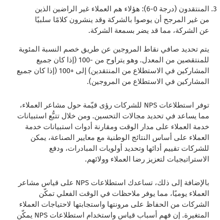
المنتقدون (درجة 0-6): هؤلاء هم العملاء غير الراضين الذين
من غير المرجح أن يوصوا بالشركة وقد ينشرون كلامًا سلبيًا
عن الشركة، مما قد يضر بسمعة الشركة.
يتم تحديد صافي نقاط المروجين عن طريق خصم النسبة المئوية
للمنتقصين من المعدل. وهو يتراوح من -100 (إذا كان جميع
المشاركين في الاستطلاع من المنتقدين) إلى +100 (إذا كان جميع
المشاركين في الاستطلاع من المروجين).
توفر استطلاعات NPS للشركات رؤى قيّمة حول مشاعر العملاء،
مما يساعد في تحديد مجالات التحسين. ومن خلال تتبُّع استبيانات
خدمة العملاء على مدار الوقت ومقارنة أدوات استبيانات خدمة
العملاء على أساس النتائج الوطنية مع معايير الصناعة، يمكن
للشركات تقييم أدائها وتحديد أولويات المبادرات، ودفع
الاستراتيجيات لتعزيز رضا العملاء وولائهم.
بالإضافة إلى ذلك، تساعدك استطلاعات NPS على قياس مشاعر
العملاء يوميًا، مما يوفر ملاحظات في الوقت الفعلي تمكّن
الشركات من الحفاظ على مرونتها واستجابتها لاحتياجات العملاء
المتغيرة. إن فهم أسباب قياس واستخدام استطلاعات NPS يمكّن