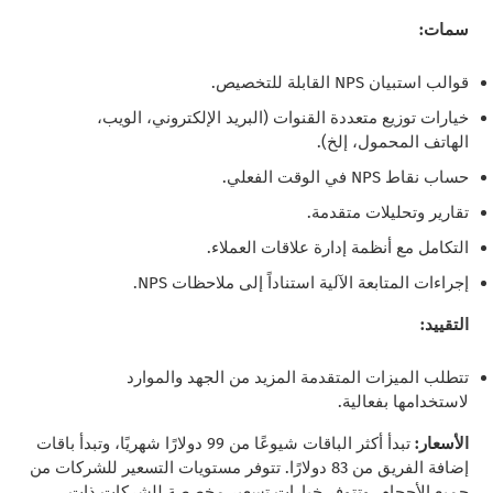
سمات:
قوالب استبيان NPS القابلة للتخصيص.
خيارات توزيع متعددة القنوات (البريد الإلكتروني، الويب،
الهاتف المحمول، إلخ).
حساب نقاط NPS في الوقت الفعلي.
تقارير وتحليلات متقدمة.
التكامل مع أنظمة إدارة علاقات العملاء.
إجراءات المتابعة الآلية استناداً إلى ملاحظات NPS.
التقييد:
تتطلب الميزات المتقدمة المزيد من الجهد والموارد
لاستخدامها بفعالية.
الأسعار:
تبدأ أكثر الباقات شيوعًا من 99 دولارًا شهريًا، وتبدأ باقات
إضافة الفريق من 83 دولارًا. تتوفر مستويات التسعير للشركات من
جميع الأحجام، وتتوفر خيارات تسعير مخصصة للشركات ذات