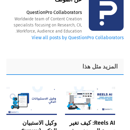
QuestionPro Collaborators
Worldwide team of Content Creation
specialists focusing on Research, CX,
Workforce, Audience and Education.
View all posts by QuestionPro Collaborators
Primary
Footer
المزيد مثل هذا
Sidebar
Reels AI: كيف تغير
وكيل الاستبيان