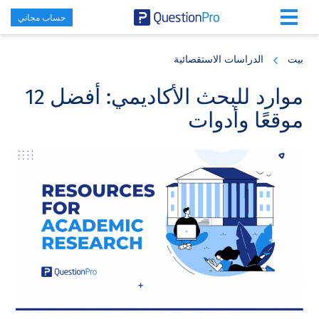
حساب مجاني
Skip
Skip
Skip
to
to
to
بيت
الدراسات الاستقصائية
primary
footer
main
content
sidebar
موارد للبحث الأكاديمي: أفضل 12
موقعًا وأدوات