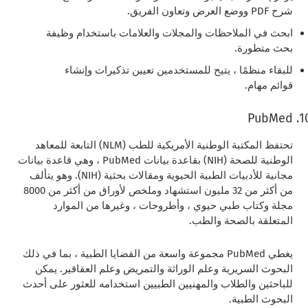
شرح PDF ووضع العرض وتعاون الفريق.
ابحث في الملاحظات والمجلات والعلامات باستخدام وظيفة
بحث متطورة.
للبقاء منظمًا ، يتيح للمستخدمين تعيين تذكيرات وإنشاء
قوائم مهام.
PubMed
تحتفظ المكتبة الوطنية الأمريكية للطب (NLM) التابعة للمعاهد
الوطنية للصحة (NIH) بقاعدة بيانات PubMed ، وهي قاعدة بيانات
مجانية للأدبيات الطبية الحيوية ومقالات بحثية (NIH). وهو يتألف
من أكثر من 32 مليون استشهاد وملخص لأوراق من أكثر من 8000
مجلة وكتاب طبي حيوي ، وأطروحات ، وغيرها من الموارد
المتعلقة بالصحة والطب.
يغطي PubMed مجموعة واسعة من القضايا الطبية ، بما في ذلك
البحوث السريرية وعلم الوراثة والتمريض وعلم العقاقير. يمكن
للباحثين والطلاب والمهنيين الطبيين استخدامه للعثور على أحدث
البحوث الطبية.