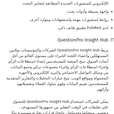
الإلكتروني للمنشورات الجديدة المطابقة لمعايير البحث.
واجهة بسيطة وأدوات بحث.
روابط لمنشورات مهمة واستشهادات وموارد أخرى.
لدى PubMed تطبيق هاتف ذكي.
QuestionPro Insight Hub
يربط QuestionPro Insight Hub الشركات والمؤسسات بملايين
المستهلكين وأعضاء اللجنة الخبراء على مستوى العالم من أجل
أبحاث السوق. تتيح المنصة للمستخدمين إنشاء استطلاعات الرأي
وإجراء استطلاعات الرأي وإجراء مجموعات تركيز وجمع البيانات
من وسائل التواصل الاجتماعي والبريد الإلكتروني والأجهزة
المحمولة ومواقع الويب. تتيح خيارات التحليلات والتقارير المتقدمة
للمستخدمين تقييم البيانات وفهم سلوك العملاء وتفضيلاتهم
وآرائهم.
يمكن للشركات استخدام QuestionPro Insight Hub للحصول
على تعليقات في الوقت الفعلي من جمهورها المستهدف ،
وتحسين منتجاتها وخدماتها ، واتخاذ قرارات تجارية مستنيرة بناءً