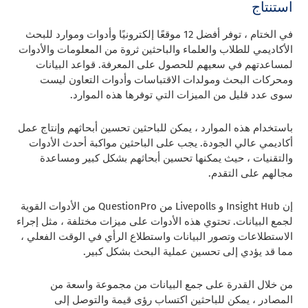
استنتاج
في الختام ، توفر أفضل 12 موقعًا إلكترونيًا وأدوات وموارد للبحث
الأكاديمي للطلاب والعلماء والباحثين ثروة من المعلومات والأدوات
لمساعدتهم في سعيهم للحصول على المعرفة. قواعد البيانات
ومحركات البحث ومولدات الاقتباسات وأدوات التعاون ليست
سوى عدد قليل من الميزات التي توفرها هذه الموارد.
باستخدام هذه الموارد ، يمكن للباحثين تحسين أبحاثهم وإنتاج عمل
أكاديمي عالي الجودة. يجب على الباحثين مواكبة أحدث الأدوات
والتقنيات ، حيث يمكنها تحسين أبحاثهم بشكل كبير ومساعدة
مجالهم على التقدم.
إن Insight Hub و Livepolls من QuestionPro من الأدوات القوية
لجمع البيانات. تحتوي هذه الأدوات على ميزات مختلفة ، مثل إجراء
الاستطلاعات وتصور البيانات واستطلاع الرأي في الوقت الفعلي ،
مما قد يؤدي إلى تحسين عملية البحث بشكل كبير.
من خلال القدرة على جمع البيانات من مجموعة واسعة من
المصادر ، يمكن للباحثين اكتساب رؤى قيمة والتوصل إلى