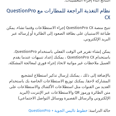
النتائج أثناء إجراء التحسينات.
نظام التغذية الراجعة للمطارات مع QuestionPro
CX
تتيح منصة QuestionPro CX إجراء الاستطلاعات وقتما تشاء. يمكن
طباعة الاستبيان على بطاقة الصعود إلى الطائرة أو إرساله عبر
البريد الإلكتروني.
يمكن إنشاء تقرير في الوقت الفعلي باستخدام QuestionPro.
باستخدام QuestionPro CX ، يمكنك إعداد تنبيهات عندما يقدم
العميل ملاحظات غير مواتية لاتخاذ إجراء فوري لمعالجة المشكلة.
بالإضافة إلى ذلك ، يمكنك إرسال تذكير استطلاع لتشجيع
المشاركة لاحقا. يمكنك توزيع الاستطلاعات الخاصة بك باستخدام
العديد من القنوات مثل استطلاعات الأكشاك والاستطلاعات على
متن الطائرة ورموز QR والاستطلاعات عبر الإنترنت (البريد
الإلكتروني والرسائل القصيرة ووسائل التواصل الاجتماعي)
حالة الدراسة:
خطوط تاليس الجوية + QuestionPro