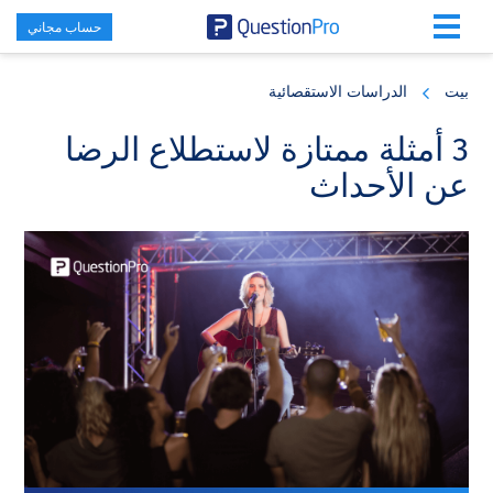
حساب مجاني
Skip
Skip
Skip
to
to
to
بيت
الدراسات الاستقصائية
primary
footer
main
content
sidebar
3 أمثلة ممتازة لاستطلاع الرضا
عن الأحداث