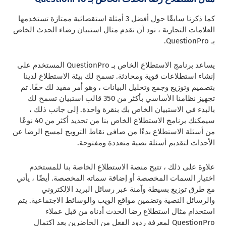
كما ذكرنا سابقًا حول أفضل 3 أمثلة استقصائية ممتازة تستخدمها
العلامات التجارية ، نود أن نقدم مثال استبيان رضاء الحدث الخاص
بـ QuestionPro.
يساعد برنامج الاستطلاع الخاص بـ QuestionPro المستخدم على
إنشاء استطلاعات قوية ومحادثة. تسمح لك بيئة الاستطلاع لدينا
بتصميم وتوزيع وجمع وتحليل البيانات ، وهو أمر مفيد لك حقًا. تم
تجهيز نظامنا الأساسي بأكثر من 350 قالب استبيان تسمح لك
بالبدء في الاستبيان الخاص بك بنقرة واحدة. إلى جانب ذلك ،
سيمكنك برنامج الاستطلاع الخاص بنا من تحديد أكثر من 40 نوعًا
من أسئلة الاستطلاع بدءًا من صافي نقاط الترويج لمسح الرضا عن
الأحداث لتقديم أسئلة نصية متعددة ومفتوحة.
علاوة على ذلك ، تتيح منصة الاستطلاع الخاصة بنا للمستخدم
اختيار السمات المخصصة أو إضافة سماته المخصصة. أيضًا ، يأتي
مع طرق توزيع بسيطة وآمنة عبر رسائل البريد الإلكتروني
والرسائل النصية وتضمين مواقع الويب والوسائط الاجتماعية. يتم
استخدام مثال استطلاع رضا الحدث أدناه من قبل عملاء
QuestionPro لمعرفة ردود الفعل من الحاضرين بعد اكتمال