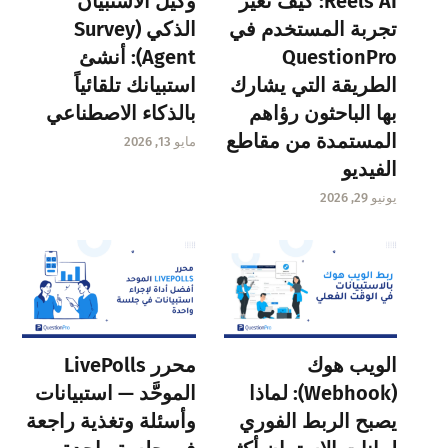
Reels AI: كيف تغير
وكيل الاستبيان
تجربة المستخدم في
الذكي (Survey
QuestionPro
Agent): أنشئ
الطريقة التي يشارك
استبيانك تلقائياً
بها الباحثون رؤاهم
بالذكاء الاصطناعي
المستمدة من مقاطع
مايو 13, 2026
الفيديو
يونيو 29, 2026
الويب هوك
محرر LivePolls
(Webhook): لماذا
الموحَّد — استبيانات
يصبح الربط الفوري
وأسئلة وتغذية راجعة