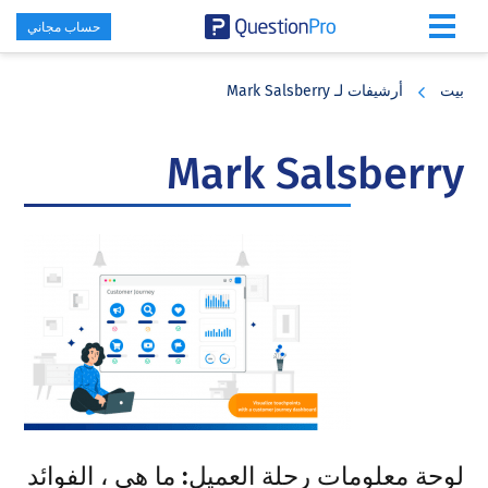
حساب مجاني
Skip
Skip
Skip
to
to
to
بيت
أرشيفات لـ Mark Salsberry
primary
footer
main
content
sidebar
Mark Salsberry
لوحة معلومات رحلة العميل: ما هي ، الفوائد