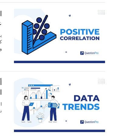
ا
ع
ي
ك
و
ا
ا
ن