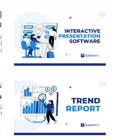
ل
ل
أ
ا
ت
و
ي
ال