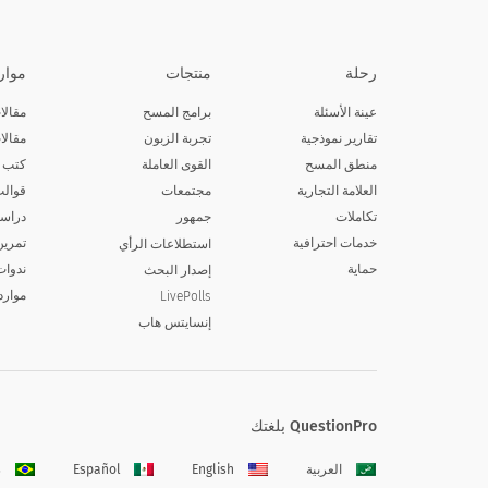
رحلة
منتجات
موار
عينة الأسئلة
برامج المسح
مقالا
تقارير نموذجية
تجربة الزبون
مقالا
منطق المسح
القوى العاملة
كتب إ
العلامة التجارية
مجتمعات
قوالب
تكاملات
جمهور
دراسا
خدمات احترافية
تمرين
استطلاعات الرأي
حماية
ندوات
إصدار البحث
موارد
LivePolls
إنسايتس هاب
QuestionPro بلغتك
العربية
English
Español
s