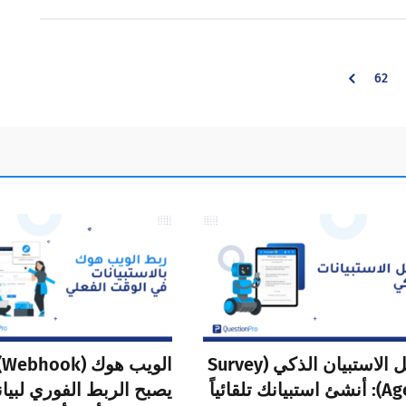
Inter
Go
62
pag
omitt
to
page
وكيل الاستبيان الذكي (Survey
ا
Agent): أنشئ استبيانك تلقائياً
يصبح الربط الفوري لبيا