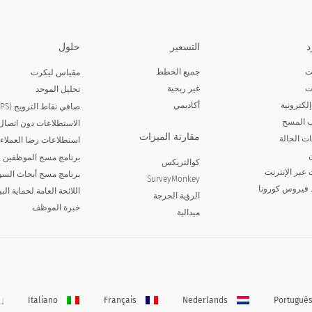
د
التسعير
حلول
ت
جميع الخطط
مقياس ليكرت
ت
غير ربحية
تحليل الموحد
لكترونية
أكاديمي
صافي نقاط الترويج (NPS)
 المسح
الاستطلاعات دون اتصال 
مقارنة الميزات
ت الحالة
استطلاعات رضا العملاء
برنامج مسح الموظفين
كوالتريكس
 عبر الإنترنت
برنامج مسح أبحاث الس
SurveyMonkey
 فيروس كورونا
اللائحة العامة لحماية الب
الرؤية الحرجة
خبرة الموظف
ميدالية
Italiano
Français
Nederlands
Portuguê