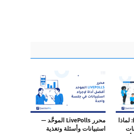
لويب هوك (Webhook): لماذا
محرر LivePolls الموحَّد —
نات
استبيانات وأسئلة وتغذية