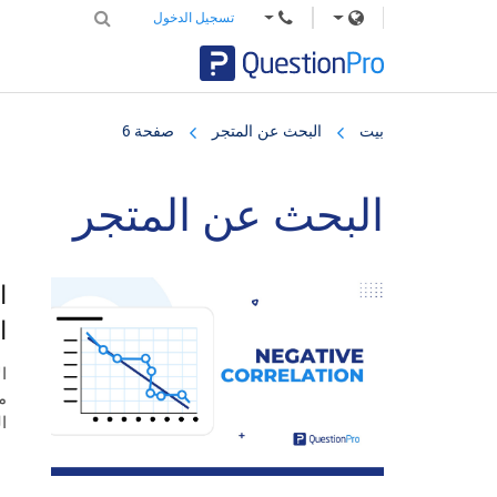
تسجيل الدخول
Skip
Skip
Skip
to
to
to
بيت
البحث عن المتجر
صفحة 6
primary
footer
main
content
sidebar
البحث عن المتجر
ا
ا
ا
م
ا