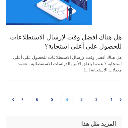
هل هناك أفضل وقت لإرسال الاستطلاعات
للحصول على أعلى استجابة؟
هل هناك أفضل وقت لإرسال الاستطلاعات للحصول على أعلى
استجابة ؟ عندما يتعلق الأمر بالدراسات الاستقصائية ، تعتمد
معدلات الاستجابة […]
Go
Go
Go
Go
Go
Go
7
6
5
Go
3
2
1
4
to
to
to
to
to
to
to
Primary
Footer
المزيد مثل هذا
page
page
page
page
page
page
page