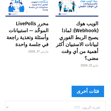
الويب هوك
محرر LivePolls
(Webhook): لماذا
الموحَّد — استبيانات
يصبح الربط الفوري
وأسئلة وتغذية راجعة
لبيانات الاستبيان أكثر
في جلسة واحدة
أهمية من أي وقت
مارس 17, 2026
مضى؟
مايو 12, 2026
فئات أخرى
فئات
أخرى