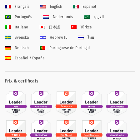
Français
English
Español
Português
Nederlands
العربية
Italiano
日本語
Türkçe
Svenska
Hebrew IL
ไทย
Deutsch
Portuguese de Portugal
Español / España
Prix & certificats