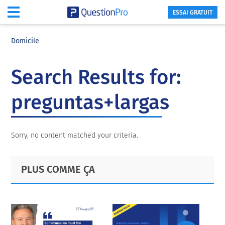
ESSAI GRATUIT
Skip
Skip
Skip
to
to
to
Domicile
main
primary
footer
content
sidebar
Search Results for:
preguntas+largas
Sorry, no content matched your criteria.
Primary
Footer
PLUS COMME ÇA
Sidebar