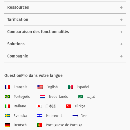
Ressources
Tarification
Comparaison des fonctionnalités
Solutions
Compagnie
QuestionPro dans votre langue
Français
English
Español
Português
Nederlands
العربية
Italiano
日本語
Türkçe
Svenska
Hebrew IL
ไทย
Deutsch
Portuguese de Portugal