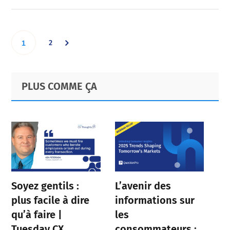
Go
Go
2
1
to
to
Primary
Footer
PLUS COMME ÇA
page
Sidebar
page
Soyez gentils :
L’avenir des
plus facile à dire
informations sur
qu’à faire |
les
Tuesday CX
consommateurs :