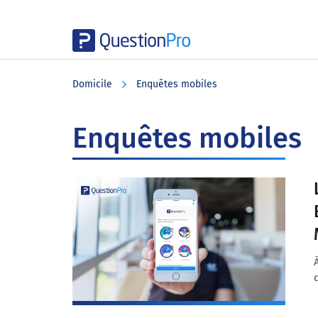
Skip
Skip
Skip
to
to
to
Domicile
Enquêtes mobiles
main
primary
footer
content
sidebar
Enquêtes mobiles