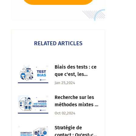
RELATED ARTICLES
Biais des tests : ce
que c'est, les
causes, les
Jan 25,2024
conséquences et
les solutions
Recherche sur les
méthodes mixtes :
Aperçu des
Oct 02,2024
conceptions et des
techniques
Stratégie de
contact : Qu'est-ce