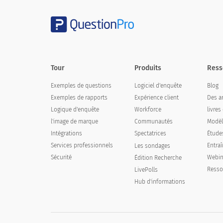
Tour
Produits
Ress
Exemples de questions
Logiciel d'enquête
Blog
Exemples de rapports
Expérience client
Des ar
Logique d'enquête
Workforce
livres
l'image de marque
Communautés
Modèl
Intégrations
Spectatrices
Étude
Services professionnels
Entra
Les sondages
Sécurité
Webin
Édition Recherche
Resso
LivePolls
Hub d'informations