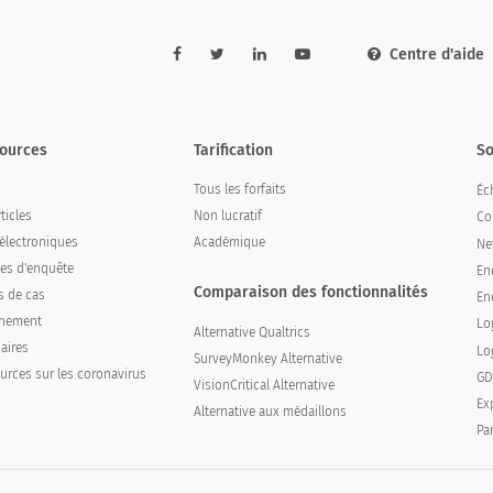
Centre d'aide
ources
Tarification
So
Tous les forfaits
Éch
ticles
Non lucratif
Co
 électroniques
Académique
Ne
es d'enquête
En
Comparaison des fonctionnalités
s de cas
En
înement
Lo
Alternative Qualtrics
aires
Lo
SurveyMonkey Alternative
urces sur les coronavirus
GD
VisionCritical Alternative
Ex
Alternative aux médaillons
Pa