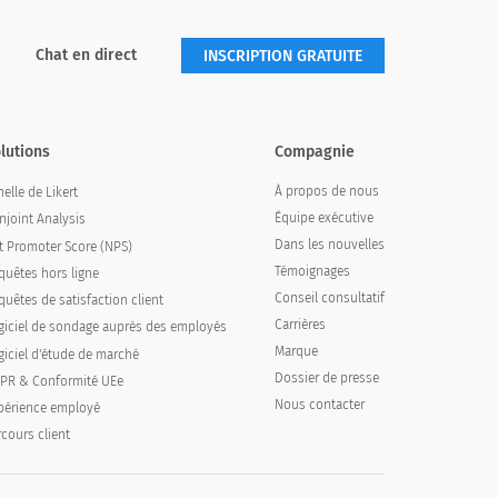
Chat en direct
INSCRIPTION GRATUITE
lutions
Compagnie
À propos de nous
elle de Likert
Équipe exécutive
njoint Analysis
Dans les nouvelles
t Promoter Score (NPS)
Témoignages
quêtes hors ligne
Conseil consultatif
quêtes de satisfaction client
Carrières
giciel de sondage auprès des employés
Marque
giciel d'étude de marché
Dossier de presse
PR & Conformité UEe
Nous contacter
périence employé
rcours client