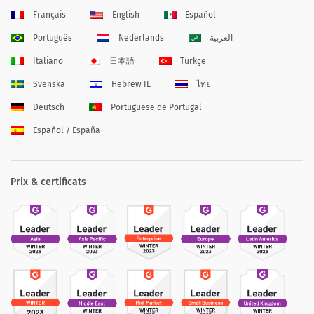
Français
English
Español
Português
Nederlands
العربية
Italiano
日本語
Türkçe
Svenska
Hebrew IL
ไทย
Deutsch
Portuguese de Portugal
Español / España
Prix & certificats