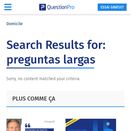
ESSAI GRATUIT
Skip
Skip
Skip
to
to
to
Domicile
main
primary
footer
content
sidebar
Search Results for:
preguntas largas
Sorry, no content matched your criteria.
Primary
Footer
PLUS COMME ÇA
Sidebar