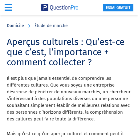
ESSAI GRATUIT
Skip
Skip
Skip
to
to
to
Domicile
Étude de marché
main
primary
footer
content
sidebar
Aperçus culturels : Qu’est-ce
que c’est, l’importance +
comment collecter ?
Il est plus que jamais essentiel de comprendre les
différentes cultures. Que vous soyez une entreprise
désireuse de pénétrer de nouveaux marchés, un chercheur
s’intéressant à des populations diverses ou une personne
souhaitant simplement établir de meilleures relations avec
des personnes d’horizons différents, la compréhension
des cultures peut faire toute la différence.
Mais qu’est-ce qu’un aperçu culturel et comment peut-il