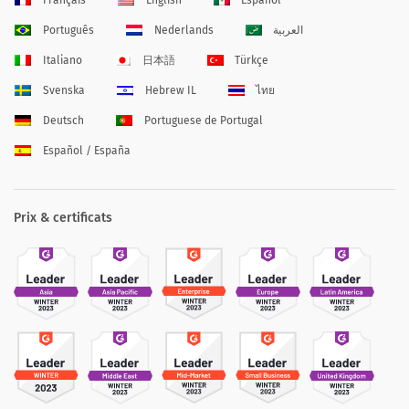
Français
English
Español
Português
Nederlands
العربية
Italiano
日本語
Türkçe
Svenska
Hebrew IL
ไทย
Deutsch
Portuguese de Portugal
Español / España
Prix & certificats