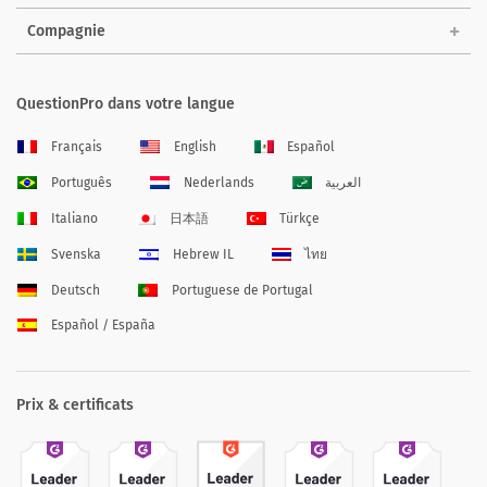
Compagnie
QuestionPro dans votre langue
Français
English
Español
Português
Nederlands
العربية
Italiano
日本語
Türkçe
Svenska
Hebrew IL
ไทย
Deutsch
Portuguese de Portugal
Español / España
Prix & certificats