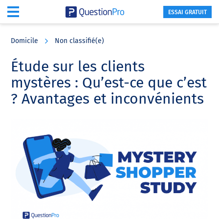
ESSAI GRATUIT
Skip
Skip
Skip
to
to
to
Domicile
Non classifié(e)
main
primary
footer
content
sidebar
Étude sur les clients
mystères : Qu’est-ce que c’est
? Avantages et inconvénients