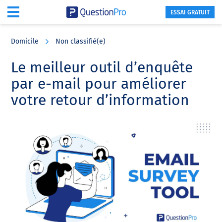
ESSAI GRATUIT
Skip
Skip
Skip
to
to
to
Domicile
Non classifié(e)
main
primary
footer
content
sidebar
Le meilleur outil d’enquête
par e-mail pour améliorer
votre retour d’information