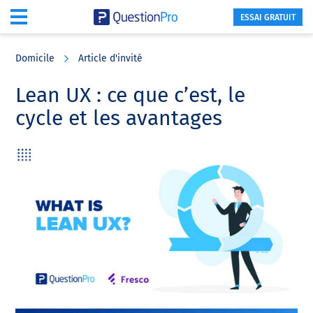
ESSAI GRATUIT
Skip
Skip
Skip
to
to
to
Domicile
Article d'invité
main
primary
footer
content
sidebar
Lean UX : ce que c’est, le
cycle et les avantages