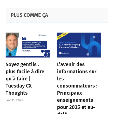
Primary
Footer
PLUS COMME ÇA
Sidebar
Soyez gentils :
L’avenir des
plus facile à dire
informations sur
qu’à faire |
les
Tuesday CX
consommateurs :
Thoughts
Principaux
enseignements
Fév 11, 2025
pour 2025 et au-