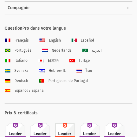
Compagnie
QuestionPro dans votre langue
Français
English
Español
Português
Nederlands
العربية
Italiano
日本語
Türkçe
Svenska
Hebrew IL
ไทย
Deutsch
Portuguese de Portugal
Español / España
Prix & certificats