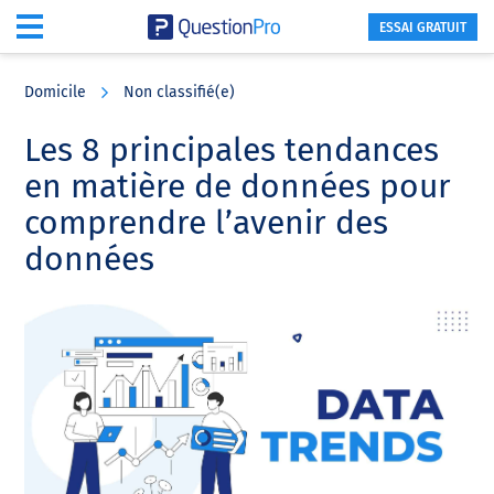
ESSAI GRATUIT
Skip
Skip
Skip
to
to
to
Domicile
Non classifié(e)
main
primary
footer
content
sidebar
Les 8 principales tendances
en matière de données pour
comprendre l’avenir des
données