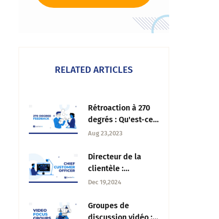
RELATED ARTICLES
Rétroaction à 270
degrés : Qu'est-ce
que c'est + Guide
Aug 23,2023
complet
Directeur de la
clientèle :
Responsabilités,
Dec 19,2024
avantages et
impact
Groupes de
discussion vidéo :