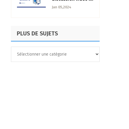
Qu'est-ce que c'est,
Jan 05,2024
utilisations +
conduite efficace
PLUS DE SUJETS
PLUS
DE
SUJETS