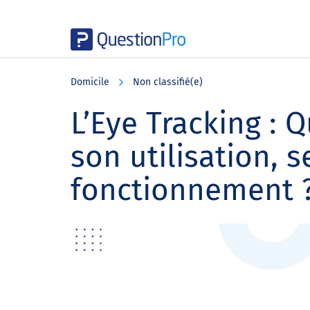
Skip
Skip
Skip
to
to
to
Domicile
Non classifié(e)
main
primary
footer
content
sidebar
L’Eye Tracking : Q
son utilisation, 
fonctionnement 