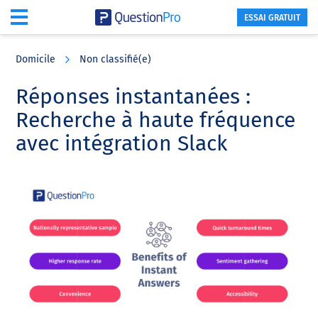
ESSAI GRATUIT
Skip
Skip
Skip
to
to
to
Domicile
Non classifié(e)
main
primary
footer
content
sidebar
Réponses instantanées :
Recherche à haute fréquence
avec intégration Slack