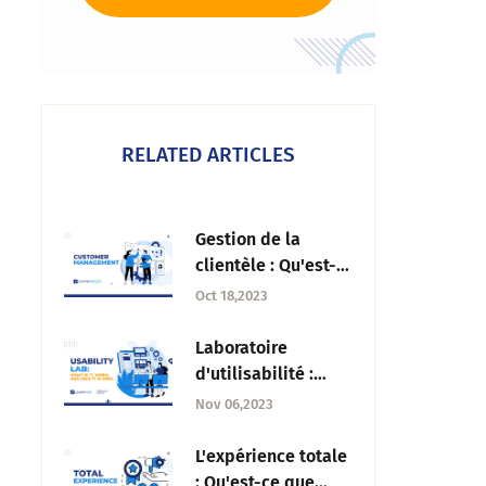
RELATED ARTICLES
Gestion de la
clientèle : Qu'est-
ce que c'est,
Oct 18,2023
éléments et
processus à suivre
Laboratoire
d'utilisabilité :
Qu'est-ce que c'est,
Nov 06,2023
quand et comment
c'est utilisé ?
L'expérience totale
: Qu'est-ce que