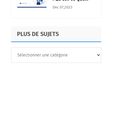
c'est, stratégies +
Dec 07,2023
avantages
PLUS DE SUJETS
PLUS
DE
SUJETS