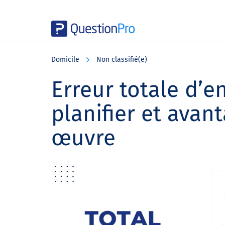
Skip
Skip
Skip
to
to
to
Domicile
Non classifié(e)
main
primary
footer
content
sidebar
Erreur totale d’
planifier et avan
œuvre