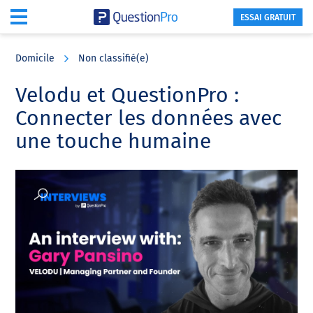
ESSAI GRATUIT
Skip
Skip
Skip
to
to
to
Domicile
Non classifié(e)
main
primary
footer
content
sidebar
Velodu et QuestionPro :
Connecter les données avec
une touche humaine