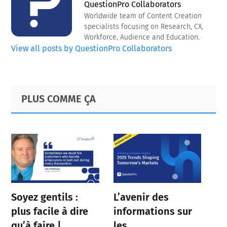
QuestionPro Collaborators
Worldwide team of Content Creation
specialists focusing on Research, CX,
Workforce, Audience and Education.
View all posts by QuestionPro Collaborators
Primary
Footer
PLUS COMME ÇA
Sidebar
Soyez gentils :
L’avenir des
plus facile à dire
informations sur
qu’à faire |
les